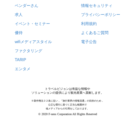
ベンダーさん
情報セキュリティ
求人
プライバシーポリシー
イベント・セミナー
利用規約
優待
よくあるご質問
wifiメディアスタイル
電子公告
ファクタリング
TARIP
エンタメ
トラベルビジョンは有益な情報や
ソリューションの提供により観光産業へ貢献します。
※著作権法３２条に従い，『旅行業界の情報流通』の目的のため，
公正な慣行に基づく正当な範囲内で
他メディアからの引用をしております。
© 2020 F-ness Corporation All Rights Reserved