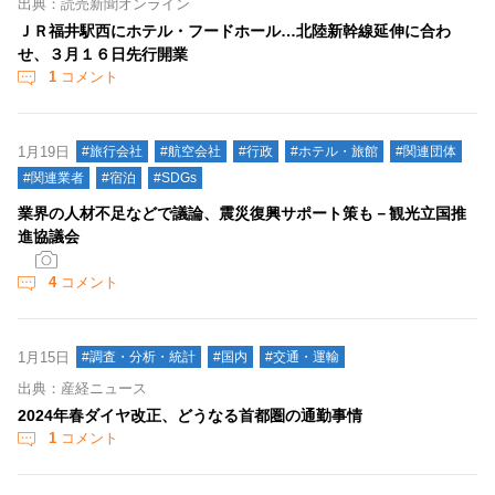
出典：読売新聞オンライン
ＪＲ福井駅西にホテル・フードホール…北陸新幹線延伸に合わ
せ、３月１６日先行開業
1
コメント
1月19日
#旅行会社
#航空会社
#行政
#ホテル・旅館
#関連団体
#関連業者
#宿泊
#SDGs
業界の人材不足などで議論、震災復興サポート策も－観光立国推
進協議会
4
コメント
1月15日
#調査・分析・統計
#国内
#交通・運輸
出典：産経ニュース
2024年春ダイヤ改正、どうなる首都圏の通勤事情
1
コメント