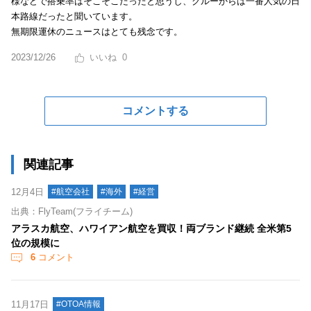
様などで搭乗率はそこそこだったと思うし、クルーからは一番人気の日
本路線だったと聞いています。
無期限運休のニュースはとても残念です。
2023/12/26
0
コメントする
関連記事
12月4日
#航空会社
#海外
#経営
出典：FlyTeam(フライチーム)
アラスカ航空、ハワイアン航空を買収！両ブランド継続 全米第5
位の規模に
6
コメント
11月17日
#OTOA情報