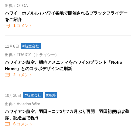
出典：OTOA
ハワイ ホノルル / ハワイ各地で開催されるブラックフライデー
をご紹介
1
コメント
11月6日
#航空会社
出典：TRAICY（トライシー）
ハワイアン航空、機内アメニティをハワイのブランド「Noho
Home」とのコラボデザインに刷新
2
コメント
10月30日
#航空会社
#海外
出典：Aviation Wire
ハワイアン航空、羽田－コナ3年7カ月ぶり再開 羽田初便ほぼ満
席、記念品で祝う
6
コメント