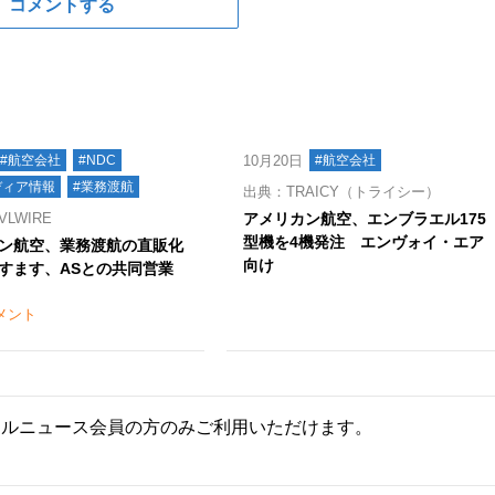
コメントする
#航空会社
#NDC
10月20日
#航空会社
ディア情報
#業務渡航
出典：TRAICY（トライシー）
LWIRE
アメリカン航空、エンブラエル175
型機を4機発注 エンヴォイ・エア
ン航空、業務渡航の直販化
向け
すます、ASとの共同営業
メント
ールニュース会員の方のみご利用いただけます。