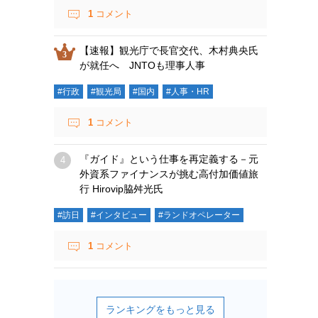
1
コメント
【速報】観光庁で長官交代、木村典央氏
が就任へ JNTOも理事人事
#行政
#観光局
#国内
#人事・HR
1
コメント
『ガイド』という仕事を再定義する－元
外資系ファイナンスが挑む高付加価値旅
行 Hirovip脇舛光氏
#訪日
#インタビュー
#ランドオペレーター
1
コメント