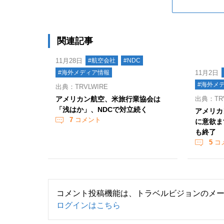
関連記事
11月28日
#航空会社
#NDC
#海外メディア情報
11月2日
#海外メ
出典：TRVLWIRE
アメリカン航空、米旅行業協会は
出典：TRV
「浅はか」、NDCで対立続く
アメリカ
7
コメント
に意欲ま
も終了
5
コ
コメント投稿機能は、トラベルビジョンのメ
ログインはこちら