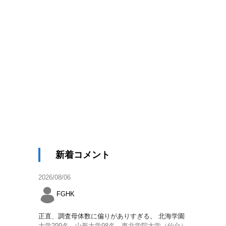
新着コメント
2026/08/06
FGHK
正直、調査母体数に偏りがありすぎる。 北海学園
大学299名、山形大学98名、東北学院大学（仙台）