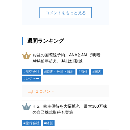
コメントをもっと見る
週間ランキング
お盆の国際線予約、ANAとJALで明暗
ANA前年超え、JALは1割減
#航空会社
#調査・分析・統計
#海外
#国内
#レジャー
1
コメント
HIS、株主優待を大幅拡充 最大300万株
の自己株式取得も実施
#旅行会社
#経営