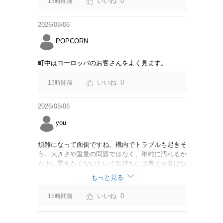
0
15時間前
2026/08/06
POPCORN
町中はヨーロッパのお客さんをよく見ます。
0
15時間前
2026/08/06
you
煩雑になって面倒ですね。機内でトラブルも起きそ
う。大きさや重量の問題ではなく、単純に汚れるか
ら下に置きたくないという気持ちには考えが及ばな
かったのでしょうかね。いっそ、荷物棚を撤去した
もっと見る
座席を作って、座席指定も荷物も含んだプランとす
べて無しで格安プランで分けてもらった方がシンプ
0
15時間前
ルで分かりやすいかも。どんどん料金が細分化され
て面倒です。