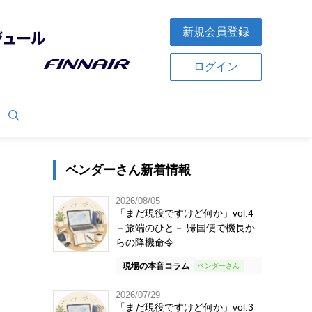
新規会員登録
ログイン
ベンダーさん新着情報
2026/08/05
「まだ現役ですけど何か」vol.4
－旅端のひと－ 帰国便で機長か
らの降機命令
現場の本音コラム
2026/07/29
「まだ現役ですけど何か」vol.3