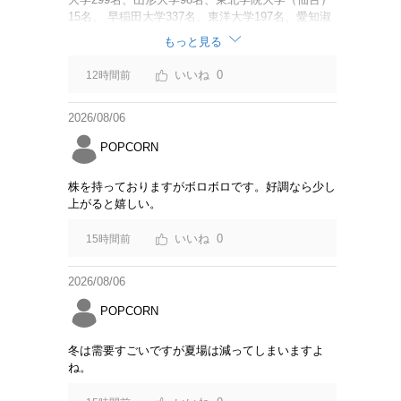
15名、 早稲田大学337名、東洋大学197名、愛知淑
徳大学60名、 追手門学院大学（大阪）137名、安田
もっと見る
女子大学（広島）45名、 福岡大学62名、名桜大学
（沖縄）111名 調査と呼べるような内容でもない。
0
12時間前
「Z世代の大学生海外旅行意識アンケート結果」に
変えた方が良いのでは？
2026/08/06
POPCORN
株を持っておりますがボロボロです。好調なら少し
上がると嬉しい。
0
15時間前
2026/08/06
POPCORN
冬は需要すごいですが夏場は減ってしまいますよ
ね。