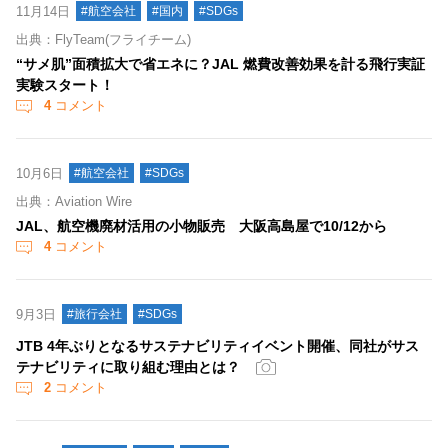
11月14日
#航空会社
#国内
#SDGs
出典：FlyTeam(フライチーム)
“サメ肌”面積拡大で省エネに？JAL 燃費改善効果を計る飛行実証
実験スタート！
4
コメント
10月6日
#航空会社
#SDGs
出典：Aviation Wire
JAL、航空機廃材活用の小物販売 大阪高島屋で10/12から
4
コメント
9月3日
#旅行会社
#SDGs
JTB 4年ぶりとなるサステナビリティイベント開催、同社がサス
テナビリティに取り組む理由とは？
2
コメント