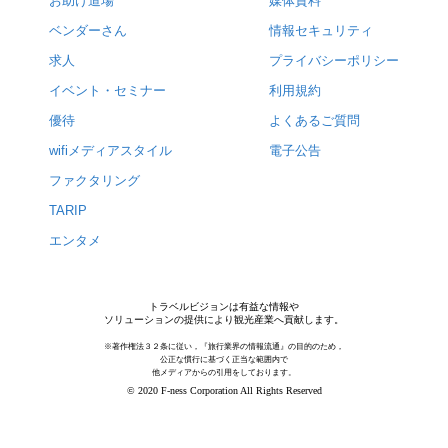
お助け道場
媒体資料
ベンダーさん
情報セキュリティ
求人
プライバシーポリシー
イベント・セミナー
利用規約
優待
よくあるご質問
wifiメディアスタイル
電子公告
ファクタリング
TARIP
エンタメ
トラベルビジョンは有益な情報や
ソリューションの提供により観光産業へ貢献します。
※著作権法３２条に従い，『旅行業界の情報流通』の目的のため，
公正な慣行に基づく正当な範囲内で
他メディアからの引用をしております。
© 2020 F-ness Corporation All Rights Reserved