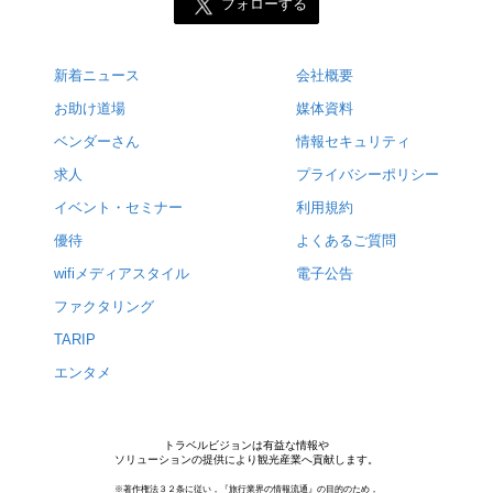
フォローする
新着ニュース
会社概要
お助け道場
媒体資料
ベンダーさん
情報セキュリティ
求人
プライバシーポリシー
イベント・セミナー
利用規約
優待
よくあるご質問
wifiメディアスタイル
電子公告
ファクタリング
TARIP
エンタメ
トラベルビジョンは有益な情報や
ソリューションの提供により観光産業へ貢献します。
※著作権法３２条に従い，『旅行業界の情報流通』の目的のため，