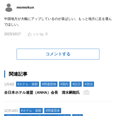
momokun
中国地方が大幅にアップしているのが喜ばしい。もっと地方に足を運ん
でほしい。
2023/10/17
0
コメントする
関連記事
1月4日
#ホテル・旅館
#関連団体
#国内
#訪日
#宿泊
全日本ホテル連盟（ANHA）会長 清水嗣能氏
12月14日
#ホテル・旅館
#関連団体