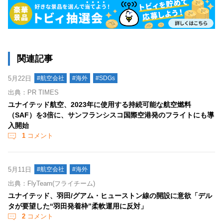
関連記事
5月22日
#航空会社
#海外
#SDGs
出典：PR TIMES
ユナイテッド航空、2023年に使用する持続可能な航空燃料
（SAF）を3倍に、サンフランシスコ国際空港発のフライトにも導
入開始
1
コメント
5月11日
#航空会社
#海外
出典：FlyTeam(フライチーム)
ユナイテッド、羽田/グアム・ヒューストン線の開設に意欲「デル
タが要望した“羽田発着枠”柔軟運用に反対」
2
コメント