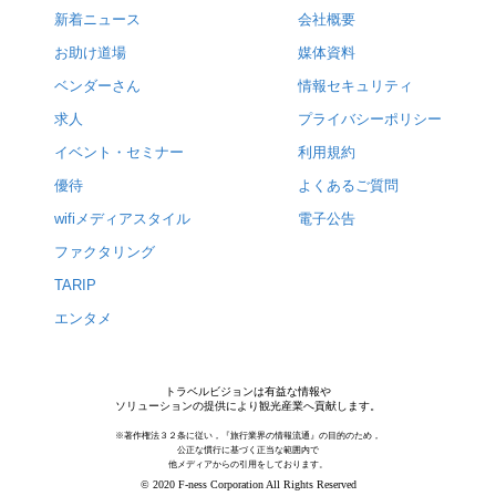
新着ニュース
会社概要
お助け道場
媒体資料
ベンダーさん
情報セキュリティ
求人
プライバシーポリシー
イベント・セミナー
利用規約
優待
よくあるご質問
wifiメディアスタイル
電子公告
ファクタリング
TARIP
エンタメ
トラベルビジョンは有益な情報や
ソリューションの提供により観光産業へ貢献します。
※著作権法３２条に従い，『旅行業界の情報流通』の目的のため，
公正な慣行に基づく正当な範囲内で
他メディアからの引用をしております。
© 2020 F-ness Corporation All Rights Reserved