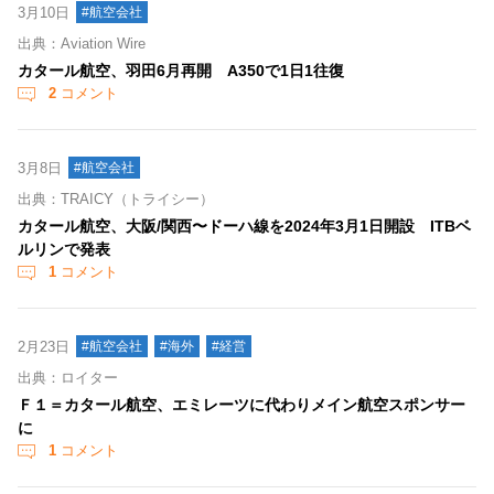
3月10日
#航空会社
出典：Aviation Wire
カタール航空、羽田6月再開 A350で1日1往復
2
コメント
3月8日
#航空会社
出典：TRAICY（トライシー）
カタール航空、大阪/関西〜ドーハ線を2024年3月1日開設 ITBベ
ルリンで発表
1
コメント
2月23日
#航空会社
#海外
#経営
出典：ロイター
Ｆ１＝カタール航空、エミレーツに代わりメイン航空スポンサー
に
1
コメント