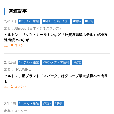
関連記事
2月18日
#ホテル・旅館
#調査・分析・統計
#地域
#経営
出典：JBpress（日本ビジネスプレス）
ヒルトン、リッツ・カールトンなど「外資系高級ホテル」が地方
進出続々のなぜ
8
コメント
2月15日
#ホテル・旅館
#海外メディア情報
#経営
出典：TRVLWIRE
ヒルトン、新ブランド「スパーク」はグループ最大規模への成長
も
1
コメント
2月11日
#ホテル・旅館
#海外
#経営
出典：ロイター