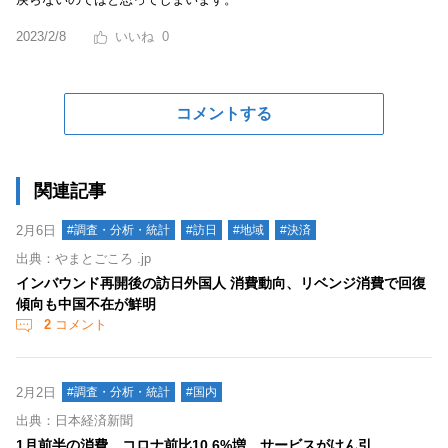
2023/2/8
0
コメントする
関連記事
2月6日
#調査・分析・統計
#訪日
#地域
#決済
出典：やまとごころ .jp
インバウンド再開後の訪日外国人 消費動向、リベンジ消費で回復
傾向も中国不在が鮮明
2
コメント
2月2日
#調査・分析・統計
#国内
出典：日本経済新聞
1月前半の消費、コロナ前比10.6%増 サービスがけん引