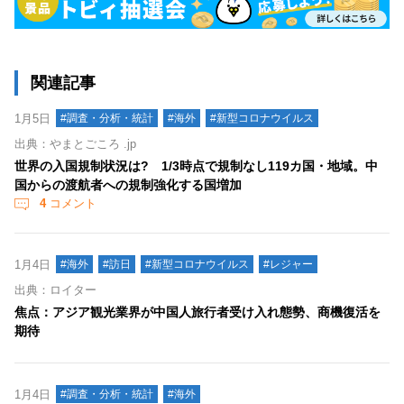
関連記事
1月5日
#調査・分析・統計
#海外
#新型コロナウイルス
出典：やまとごころ .jp
世界の入国規制状況は? 1/3時点で規制なし119カ国・地域。中
国からの渡航者への規制強化する国増加
4
コメント
1月4日
#海外
#訪日
#新型コロナウイルス
#レジャー
出典：ロイター
焦点：アジア観光業界が中国人旅行者受け入れ態勢、商機復活を
期待
1月4日
#調査・分析・統計
#海外