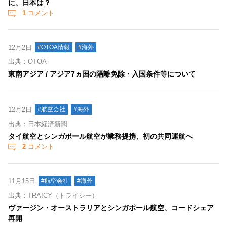
に、日本は？
1
コメント
12月2日
#OTOA情報
#海外
出典：OTOA
東南アジア / アジア7ヵ国の隔離免除・入国条件等について
12月2日
#航空会社
#海外
出典：日本経済新聞
タイ航空とシンガポール航空が業務提携、初の共同運航へ
2
コメント
11月15日
#航空会社
#海外
出典：TRAICY（トライシー）
ヴァージン・オーストラリアとシンガポール航空、コードシェア
再開