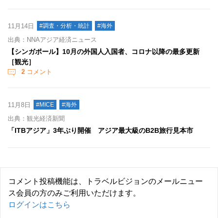
11月14日
#調査・分析・統計
#海外
出典：NNAアジア経済ニュース
【シンガポール】10月の外国人入国者、コロナ以降の最多更新
［観光］
2
コメント
11月8日
#MICE
#海外
出典：観光経済新聞
「ITBアジア」3年ぶり開催 アジア最大級のB2B旅行見本市
コメント投稿機能は、トラベルビジョンのメールニュー
ス会員の方のみご利用いただけます。
ログインはこちら