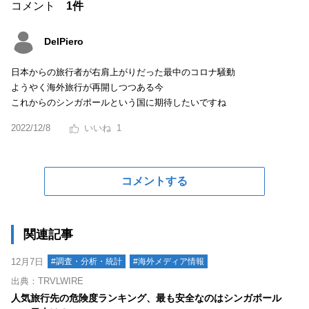
コメント
1件
DelPiero
日本からの旅行者が右肩上がりだった最中のコロナ騒動
ようやく海外旅行が再開しつつある今
これからのシンガポールという国に期待したいですね
2022/12/8
1
コメントする
関連記事
12月7日
#調査・分析・統計
#海外メディア情報
出典：TRVLWIRE
人気旅行先の危険度ランキング、最も安全なのはシンガポール