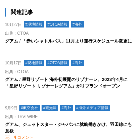
関連記事
10月27日
#現地情報
#OTOA情報
#海外
出典：OTOA
グアム / 「赤いシャトルバス」11月より運行スケジュール変更に
10月17日
#現地情報
#OTOA情報
#海外
出典：OTOA
グアム / 星野リゾート 海外初展開のリゾナーレ、2023年4月に
「星野リゾート リゾナーレグアム」がリブランドオープン
9月9日
#航空会社
#観光局
#海外
#海外メディア情報
出典：TRVLWIRE
グアム、ジェットスター・ジャパンに就航働きかけ、羽田線にも
意欲
4
コメント