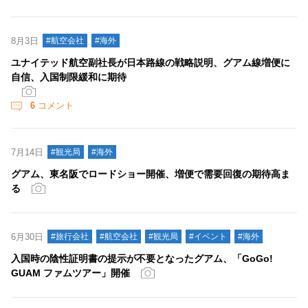
8月3日
#航空会社
#海外
ユナイテッド航空副社長が日本路線の戦略説明、グアム線増便に
自信、入国制限緩和に期待
6
コメント
7月14日
#観光局
#海外
グアム、東名阪でロードショー開催、増便で需要回復の期待高ま
る
6月30日
#旅行会社
#航空会社
#観光局
#イベント
#海外
入国時の陰性証明書の提示が不要となったグアム、「GoGo!
GUAM ファムツアー」開催