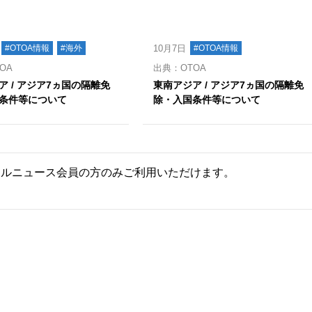
#OTOA情報
#海外
10月7日
#OTOA情報
OA
出典：OTOA
ア / アジア7ヵ国の隔離免
東南アジア / アジア7ヵ国の隔離免
条件等について
除・入国条件等について
ールニュース会員の方のみご利用いただけます。