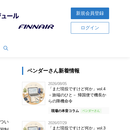
新規会員登録
ログイン
ベンダーさん新着情報
2026/08/05
「まだ現役ですけど何か」vol.4
－旅端のひと－ 帰国便で機長か
らの降機命令
現場の本音コラム
につい
2026/07/29
「まだ現役ですけど何か」vol.3
国制