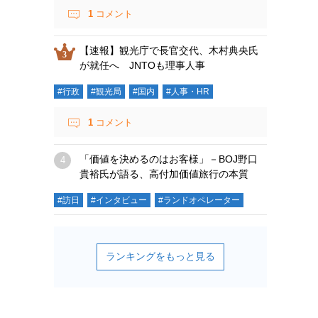
1
コメント
【速報】観光庁で長官交代、木村典央氏
が就任へ JNTOも理事人事
#行政
#観光局
#国内
#人事・HR
1
コメント
「価値を決めるのはお客様」－BOJ野口
貴裕氏が語る、高付加価値旅行の本質
#訪日
#インタビュー
#ランドオペレーター