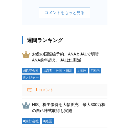
コメントをもっと見る
週間ランキング
お盆の国際線予約、ANAとJALで明暗
ANA前年超え、JALは1割減
#航空会社
#調査・分析・統計
#海外
#国内
#レジャー
1
コメント
HIS、株主優待を大幅拡充 最大300万株
の自己株式取得も実施
#旅行会社
#経営