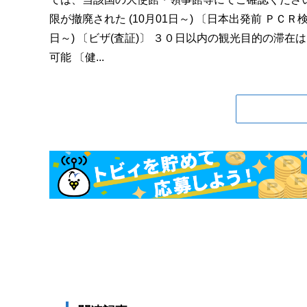
限が撤廃された (10月01日～) 〔日本出発前 ＰＣＲ
日～) 〔ビザ(査証)〕 ３０日以内の観光目的の滞在はビ
可能 〔健...