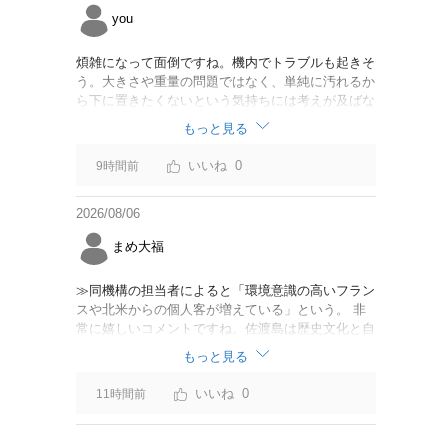
you
煩雑になって面倒ですね。機内でトラブルも起きそ
う。大きさや重量の問題ではなく、単純に汚れるか
ら下に置きたくないという気持ちには考えが及ばな
かったのでしょうかね。いっそ、荷物棚を撤去した
もっと見る
座席を作って、座席指定も荷物も含んだプランとす
べて無しで格安プランで分けてもらった方がシンプ
0
9時間前
ルで分かりやすいかも。どんどん料金が細分化され
て面倒です。
2026/08/06
まめ大福
≫同機構の担当者によると「環境意識の高いフラン
スや北米からの個人客が増えている」という。 非
常に嬉しいコメントですね。佐渡島は歴史文化と自
然が相まっての土地となっているので、個人的には
もっと見る
環境意識の低い人は来ないでほしいです。「金がと
れるんじゃないか」と勝手に穴掘ったりしそうな国
0
11時間前
の人は来ないでほしいですね。