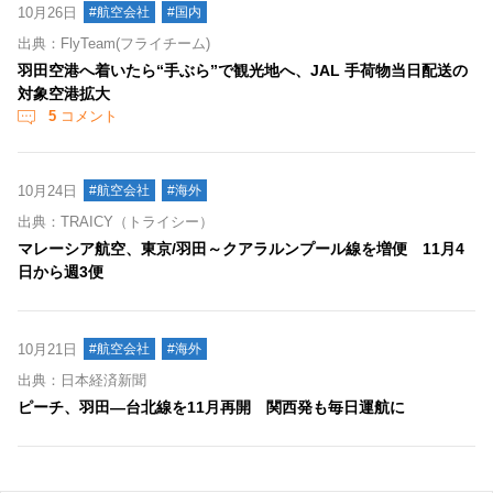
10月26日
#航空会社
#国内
出典：FlyTeam(フライチーム)
羽田空港へ着いたら“手ぶら”で観光地へ、JAL 手荷物当日配送の
対象空港拡大
5
コメント
10月24日
#航空会社
#海外
出典：TRAICY（トライシー）
マレーシア航空、東京/羽田～クアラルンプール線を増便 11月4
日から週3便
10月21日
#航空会社
#海外
出典：日本経済新聞
ピーチ、羽田―台北線を11月再開 関西発も毎日運航に