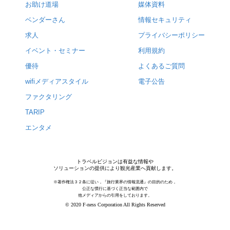
お助け道場
媒体資料
ベンダーさん
情報セキュリティ
求人
プライバシーポリシー
イベント・セミナー
利用規約
優待
よくあるご質問
wifiメディアスタイル
電子公告
ファクタリング
TARIP
エンタメ
トラベルビジョンは有益な情報や
ソリューションの提供により観光産業へ貢献します。
※著作権法３２条に従い，『旅行業界の情報流通』の目的のため，
公正な慣行に基づく正当な範囲内で
他メディアからの引用をしております。
© 2020 F-ness Corporation All Rights Reserved