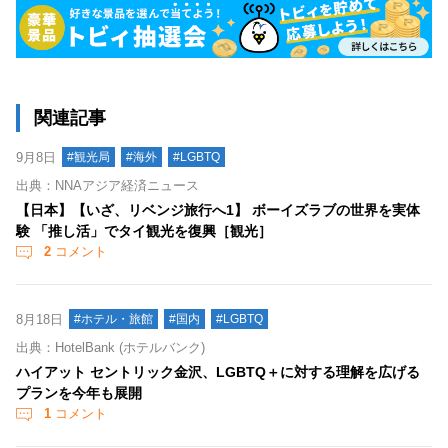
関連記事
9月8日
#観光局
#海外
#LGBTQ
出典：NNAアジア経済ニュース
【日本】【いざ、リベンジ旅行へ1】 ボーイズラブの世界を実体
験 「推し活」でタイ観光を復興［観光］
2
コメント
8月18日
#ホテル・旅館
#国内
#LGBTQ
出典：HotelBank (ホテルバンク)
ハイアット セントリック金沢、LGBTQ＋に対する理解を広げる
プランを今年も展開
1
コメント