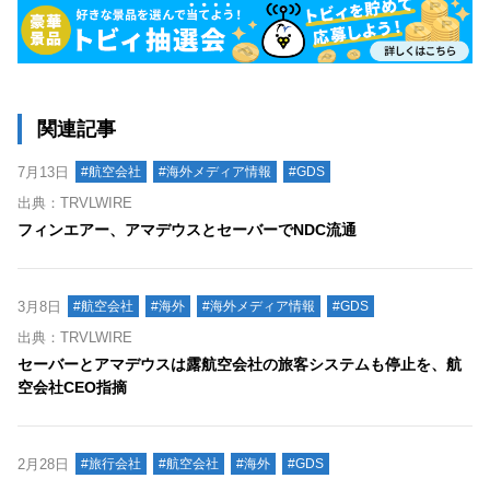
関連記事
7月13日
#航空会社
#海外メディア情報
#GDS
出典：TRVLWIRE
フィンエアー、アマデウスとセーバーでNDC流通
3月8日
#航空会社
#海外
#海外メディア情報
#GDS
出典：TRVLWIRE
セーバーとアマデウスは露航空会社の旅客システムも停止を、航
空会社CEO指摘
2月28日
#旅行会社
#航空会社
#海外
#GDS