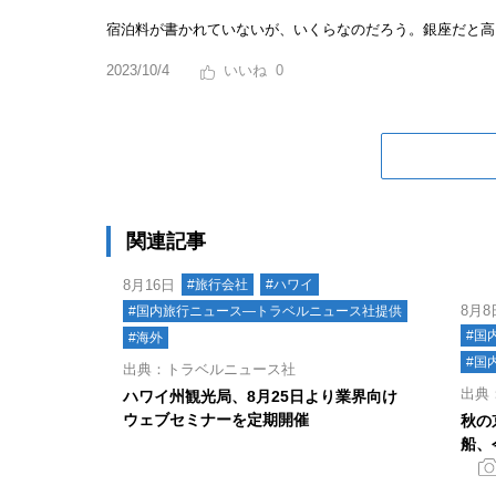
宿泊料が書かれていないが、いくらなのだろう。銀座だと高
2023/10/4
0
関連記事
8月16日
#旅行会社
#ハワイ
8月8
#国内旅行ニュース―トラベルニュース社提供
#国
#海外
#国
出典：トラベルニュース社
出典
ハワイ州観光局、8月25日より業界向け
ウェブセミナーを定期開催
秋の
船、