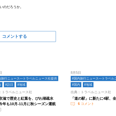
いのだろうか。
コメントする
日
8月5日
内旅行ニュース―トラベルニュース社提供
#国内旅行ニュース―トラベル
内
#訪日
#地域
#国内
#地域
：トラベルニュース社
出典：トラベルニュース社
京滋で歴史と紅葉を、びわ湖疏水
「道の駅」に新たに4駅、全国
今年も10月-11月に秋シーズン運航
6
コメント