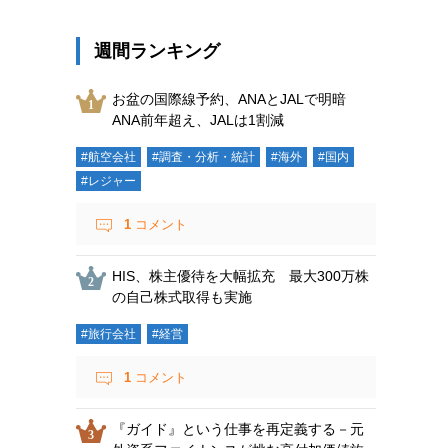
週間ランキング
お盆の国際線予約、ANAとJALで明暗
ANA前年超え、JALは1割減
#航空会社
#調査・分析・統計
#海外
#国内
#レジャー
1
コメント
HIS、株主優待を大幅拡充 最大300万株
の自己株式取得も実施
#旅行会社
#経営
1
コメント
『ガイド』という仕事を再定義する－元