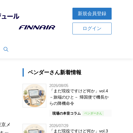
新規会員登録
ログイン
ベンダーさん新着情報
2026/08/05
「まだ現役ですけど何か」vol.4
－旅端のひと－ 帰国便で機長か
らの降機命令
現場の本音コラム
東京メ
2026/07/29
「まだ現役ですけど何か」vol.3
キッ