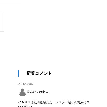
新着コメント
2026/08/07
飲んだくれ老人
イギリスは結構物騒だよ。レスター辺りの糞尿の匂
いも酷いし。