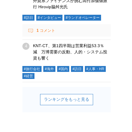
外資系ファイナンスが挑む高付加価値旅
行 Hirovip脇舛光氏
#訪日
#インタビュー
#ランドオペレーター
1
コメント
KNT-CT、第1四半期は営業利益53.3％
減 万博需要の反動、人的・システム投
資も響く
#旅行会社
#海外
#国内
#訪日
#人事・HR
#経営