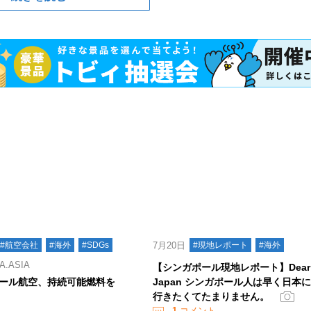
#航空会社
#海外
#SDGs
7月20日
#現地レポート
#海外
.ASIA
【シンガポール現地レポート】Dear
ール航空、持続可能燃料を
Japan シンガポール人は早く日本
行きたくてたまりません。
1
コメント