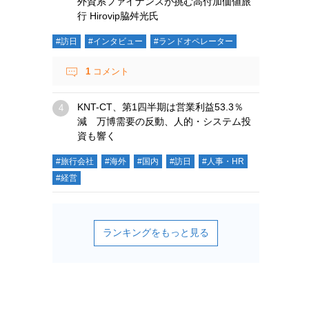
外資系ファイナンスが挑む高付加価値旅
行 Hirovip脇舛光氏
#訪日
#インタビュー
#ランドオペレーター
1
コメント
KNT-CT、第1四半期は営業利益53.3％
減 万博需要の反動、人的・システム投
資も響く
#旅行会社
#海外
#国内
#訪日
#人事・HR
#経営