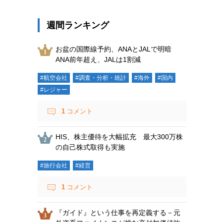
週間ランキング
お盆の国際線予約、ANAとJALで明暗
ANA前年超え、JALは1割減
#航空会社
#調査・分析・統計
#海外
#国内
#レジャー
1
コメント
HIS、株主優待を大幅拡充 最大300万株
の自己株式取得も実施
#旅行会社
#経営
1
コメント
『ガイド』という仕事を再定義する－元