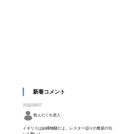
新着コメント
2026/08/07
飲んだくれ老人
イギリスは結構物騒だよ。レスター辺りの糞尿の匂
いも酷いし。