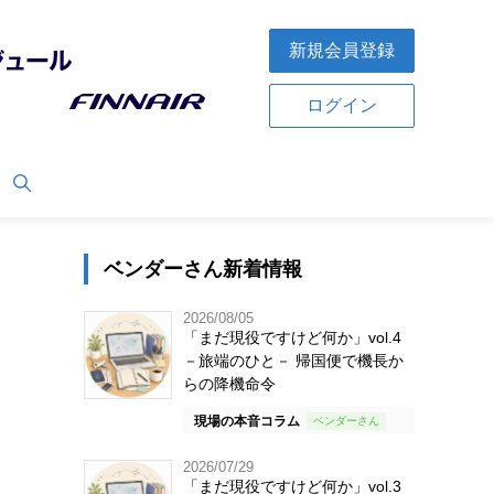
新規会員登録
ログイン
ベンダーさん新着情報
2026/08/05
「まだ現役ですけど何か」vol.4
－旅端のひと－ 帰国便で機長か
らの降機命令
現場の本音コラム
2026/07/29
「まだ現役ですけど何か」vol.3