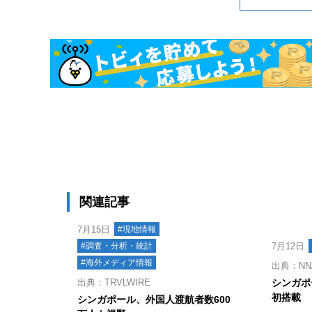
関連記事
7月15日
#現地情報
#調査・分析・統計
7月12日
#海外メディア情報
出典：NNA
出典：TRVLWIRE
シンガポ
初搭載
シンガポール、外国人渡航者数600