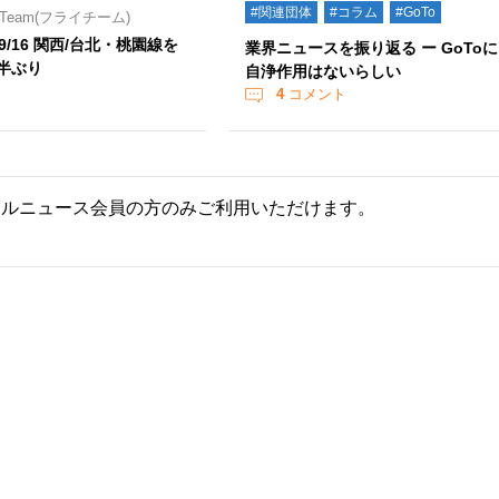
#関連団体
#コラム
#GoTo
Team(フライチーム)
/16 関西/台北・桃園線を
業界ニュースを振り返る ー GoToに
年半ぶり
自浄作用はないらしい
4
コメント
ールニュース会員の方のみご利用いただけます。