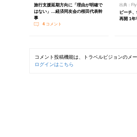
旅行支援延期方向に「理由が明確で
出典：Fly
はない」…経済同友会の桜田代表幹
ピーチ、9
事
再開 1
4
コメント
コメント投稿機能は、トラベルビジョンのメ
ログインはこちら