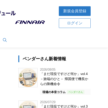
新規会員登録
ログイン
ベンダーさん新着情報
2026/08/05
「まだ現役ですけど何か」vol.4
－旅端のひと－ 帰国便で機長か
らの降機命令
現場の本音コラム
2026/07/29
「まだ現役ですけど何か」vol.3