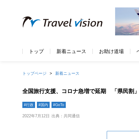
トップ
新着ニュース
お助け道場
トップページ
新着ニュース
全国旅行支援、コロナ急増で延期 「県民割」
#行政
#国内
#GoTo
2022年7月12日
出典：共同通信