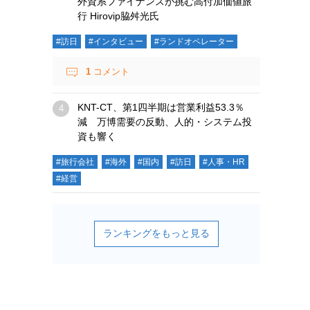
外資系ファイナンスが挑む高付加価値旅
行 Hirovip脇舛光氏
#訪日
#インタビュー
#ランドオペレーター
1
コメント
KNT-CT、第1四半期は営業利益53.3％
減 万博需要の反動、人的・システム投
資も響く
#旅行会社
#海外
#国内
#訪日
#人事・HR
#経営