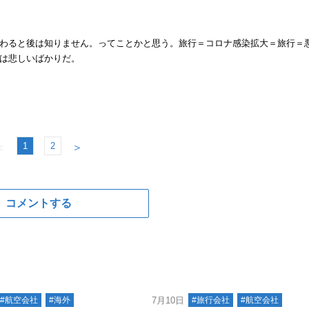
わると後は知りません。ってことかと思う。旅行＝コロナ感染拡大＝旅行＝
は悲しいばかりだ。
1
2
＜
＞
コメントする
#航空会社
#海外
7月10日
#旅行会社
#航空会社