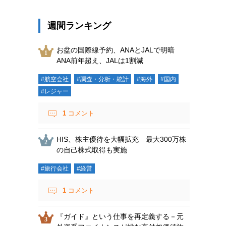
週間ランキング
お盆の国際線予約、ANAとJALで明暗
ANA前年超え、JALは1割減
#航空会社
#調査・分析・統計
#海外
#国内
#レジャー
1
コメント
HIS、株主優待を大幅拡充 最大300万株
の自己株式取得も実施
#旅行会社
#経営
1
コメント
『ガイド』という仕事を再定義する－元