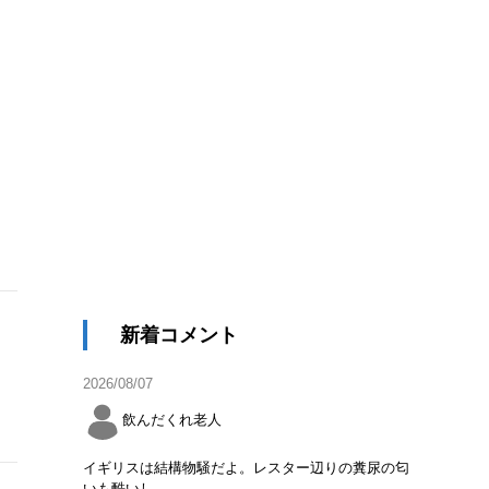
新着コメント
2026/08/07
飲んだくれ老人
イギリスは結構物騒だよ。レスター辺りの糞尿の匂
いも酷いし。