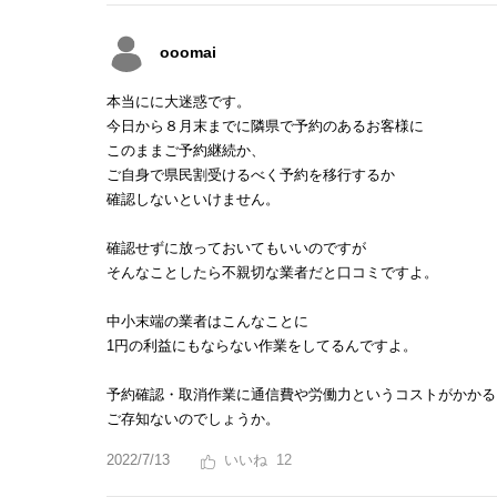
ooomai
本当にに大迷惑です。
今日から８月末までに隣県で予約のあるお客様に
このままご予約継続か、
ご自身で県民割受けるべく予約を移行するか
確認しないといけません。
確認せずに放っておいてもいいのですが
そんなことしたら不親切な業者だと口コミですよ。
中小末端の業者はこんなことに
1円の利益にもならない作業をしてるんですよ。
予約確認・取消作業に通信費や労働力というコストがかかる
ご存知ないのでしょうか。
2022/7/13
12