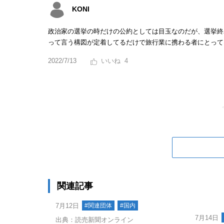
KONI
政治家の選挙の時だけの公約としては目玉なのだが、選挙終
って言う構図が定着してるだけで旅行業に携わる者にとって
2022/7/13
4
関連記事
7月12日
#関連団体
#国内
7月14日
出典：読売新聞オンライン