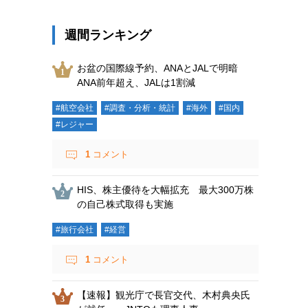
週間ランキング
お盆の国際線予約、ANAとJALで明暗
ANA前年超え、JALは1割減
#航空会社
#調査・分析・統計
#海外
#国内
#レジャー
1
コメント
HIS、株主優待を大幅拡充 最大300万株
の自己株式取得も実施
#旅行会社
#経営
1
コメント
【速報】観光庁で長官交代、木村典央氏