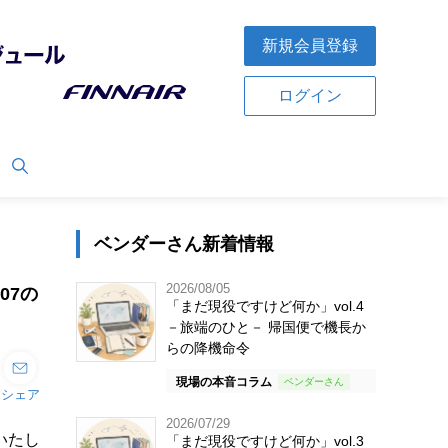
新規会員登録
ログイン
ベンダーさん新着情報
2026/08/05
07の
「まだ現役ですけど何か」vol.4
－旅端のひと－ 帰国便で機長か
らの降機命令
現場の本音コラム
シェア
2026/07/29
いたし
「まだ現役ですけど何か」vol.3