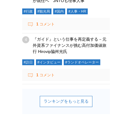
が就任へ JNTOも理事人事
#行政
#観光局
#国内
#人事・HR
1
コメント
『ガイド』という仕事を再定義する－元
外資系ファイナンスが挑む高付加価値旅
行 Hirovip脇舛光氏
#訪日
#インタビュー
#ランドオペレーター
1
コメント