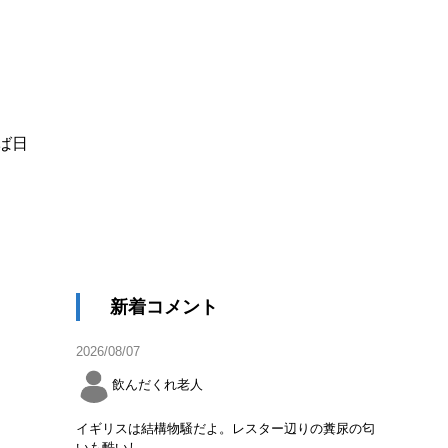
ば日
新着コメント
2026/08/07
飲んだくれ老人
イギリスは結構物騒だよ。レスター辺りの糞尿の匂
いも酷いし。