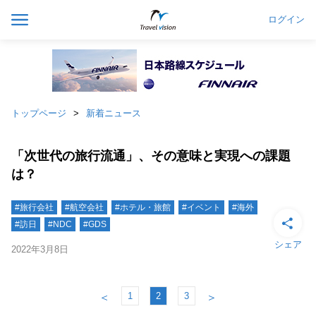
ログイン
トップページ
新着ニュース
「次世代の旅行流通」、その意味と実現への課題
は？
#旅行会社
#航空会社
#ホテル・旅館
#イベント
#海外
#訪日
#NDC
#GDS
シェア
2022年3月8日
1
2
3
＜
＞