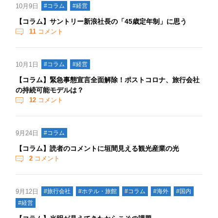
10月9日
#コラム
#経営
【コラム】サントリー新浪社長の「45歳定年制」に思う
11
コメント
10月1日
#コラム
#経営
【コラム】緊急事態宣言全面解除！ポストコロナ、旅行会社
の持続可能モデルは？
12
コメント
9月24日
#コラム
【コラム】読者のコメントに垣間見える観光産業の光
2
コメント
9月12日
#旅行会社
#ホテル・旅館
#コラム
#海外
#国内
#経営