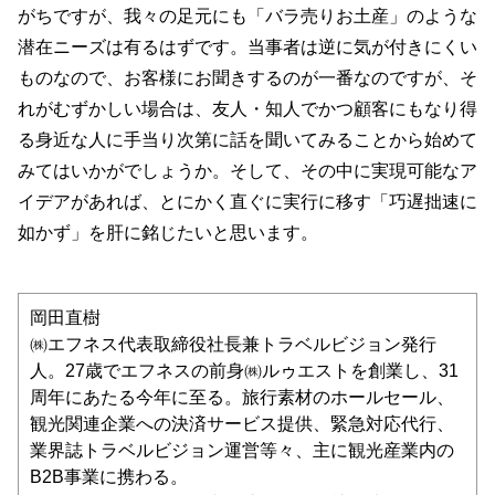
がちですが、我々の足元にも「バラ売りお土産」のような
潜在ニーズは有るはずです。当事者は逆に気が付きにくい
ものなので、お客様にお聞きするのが一番なのですが、そ
れがむずかしい場合は、友人・知人でかつ顧客にもなり得
る身近な人に手当り次第に話を聞いてみることから始めて
みてはいかがでしょうか。そして、その中に実現可能なア
イデアがあれば、とにかく直ぐに実行に移す「巧遅拙速に
如かず」を肝に銘じたいと思います。
岡田直樹
㈱エフネス代表取締役社長兼トラベルビジョン発行
人。27歳でエフネスの前身㈱ルゥエストを創業し、31
周年にあたる今年に至る。旅行素材のホールセール、
観光関連企業への決済サービス提供、緊急対応代行、
業界誌トラベルビジョン運営等々、主に観光産業内の
B2B事業に携わる。