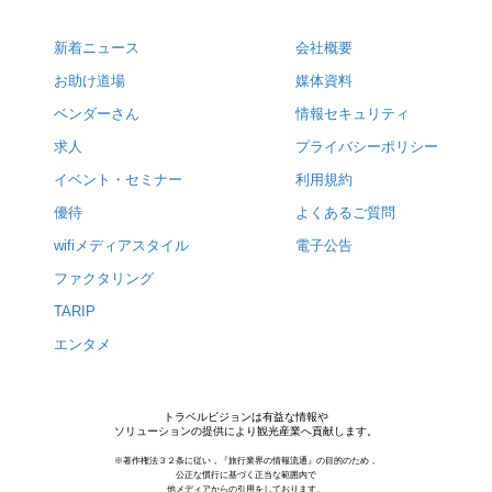
新着ニュース
会社概要
お助け道場
媒体資料
ベンダーさん
情報セキュリティ
求人
プライバシーポリシー
イベント・セミナー
利用規約
優待
よくあるご質問
wifiメディアスタイル
電子公告
ファクタリング
TARIP
エンタメ
トラベルビジョンは有益な情報や
ソリューションの提供により観光産業へ貢献します。
※著作権法３２条に従い，『旅行業界の情報流通』の目的のため，
公正な慣行に基づく正当な範囲内で
他メディアからの引用をしております。