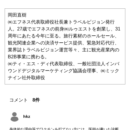
岡田直樹
㈱エフネス代表取締役社長兼トラベルビジョン発行
人。27歳でエフネスの前身㈱ルゥエストを創業し、31
周年にあたる今年に至る。旅行素材のホールセール、
観光関連企業への決済サービス提供、緊急対応代行、
業界誌トラベルビジョン運営等々、主に観光産業内の
B2B事業に携わる。
㈱ティ・エス・ディ代表取締役、一般社団法人インバ
ウンドデジタルマーケティング協議会理事、㈱ミック
ナイン社外取締役​
コメント
8件
hkz
身体的な理由等でワクチンを打てない方には、医師が書いた診断