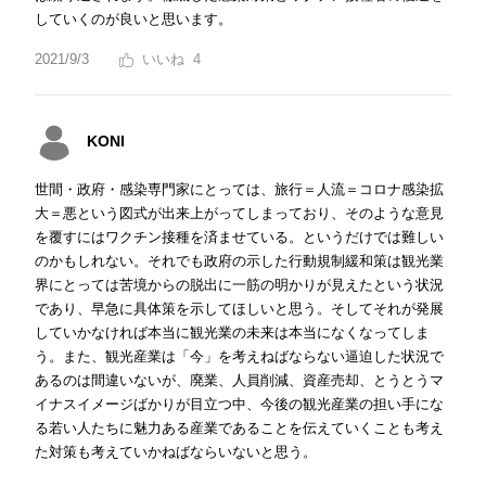
していくのが良いと思います。
2021/9/3
4
KONI
世間・政府・感染専門家にとっては、旅行＝人流＝コロナ感染拡
大＝悪という図式が出来上がってしまっており、そのような意見
を覆すにはワクチン接種を済ませている。というだけでは難しい
のかもしれない。それでも政府の示した行動規制緩和策は観光業
界にとっては苦境からの脱出に一筋の明かりが見えたという状況
であり、早急に具体策を示してほしいと思う。そしてそれが発展
していかなければ本当に観光業の未来は本当になくなってしま
う。また、観光産業は「今」を考えねばならない逼迫した状況で
あるのは間違いないが、廃業、人員削減、資産売却、とうとうマ
イナスイメージばかりが目立つ中、今後の観光産業の担い手にな
る若い人たちに魅力ある産業であることを伝えていくことも考え
た対策も考えていかねばならいないと思う。