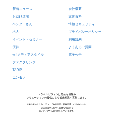
新着ニュース
会社概要
お助け道場
媒体資料
ベンダーさん
情報セキュリティ
求人
プライバシーポリシー
イベント・セミナー
利用規約
優待
よくあるご質問
wifiメディアスタイル
電子公告
ファクタリング
TARIP
エンタメ
トラベルビジョンは有益な情報や
ソリューションの提供により観光産業へ貢献します。
※著作権法３２条に従い，『旅行業界の情報流通』の目的のため，
公正な慣行に基づく正当な範囲内で
他メディアからの引用をしております。