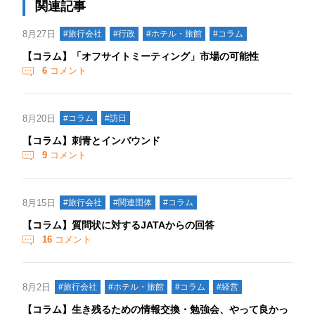
関連記事
8月27日
#旅行会社
#行政
#ホテル・旅館
#コラム
【コラム】「オフサイトミーティング」市場の可能性
6
コメント
8月20日
#コラム
#訪日
【コラム】刺青とインバウンド
9
コメント
8月15日
#旅行会社
#関連団体
#コラム
【コラム】質問状に対するJATAからの回答
16
コメント
8月2日
#旅行会社
#ホテル・旅館
#コラム
#経営
【コラム】生き残るための情報交換・勉強会、やって良かっ