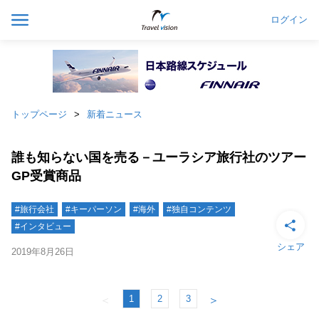
ログイン
トップページ
新着ニュース
誰も知らない国を売る－ユーラシア旅行社のツアー
GP受賞商品
#旅行会社
#キーパーソン
#海外
#独自コンテンツ
#インタビュー
シェア
2019年8月26日
1
2
3
＜
＞