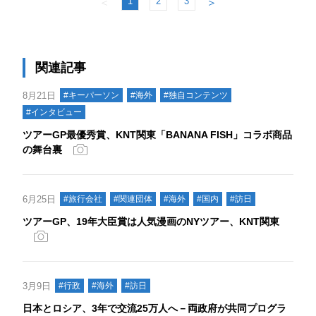
1
2
3
＜
＞
関連記事
8月21日
#キーパーソン
#海外
#独自コンテンツ
#インタビュー
ツアーGP最優秀賞、KNT関東「BANANA FISH」コラボ商品
の舞台裏
6月25日
#旅行会社
#関連団体
#海外
#国内
#訪日
ツアーGP、19年大臣賞は人気漫画のNYツアー、KNT関東
3月9日
#行政
#海外
#訪日
日本とロシア、3年で交流25万人へ－両政府が共同プログラ