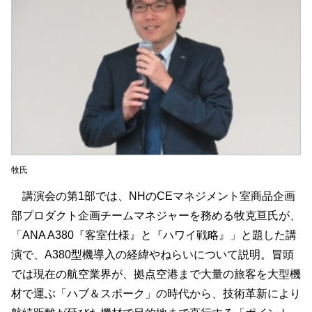
牧氏
講演会の第1部では、NHのCEマネジメント室商品企画
部プロダクト企画チームマネジャーを務める牧克亘氏が、
「ANA A380『客室仕様』と『ハワイ戦略』」と題した講
演で、A380型機導入の経緯やねらいについて説明。冒頭
では現在の航空業界が、拠点空港まで大量の旅客を大型機
材で運ぶ「ハブ＆スポーク」の時代から、技術革新により