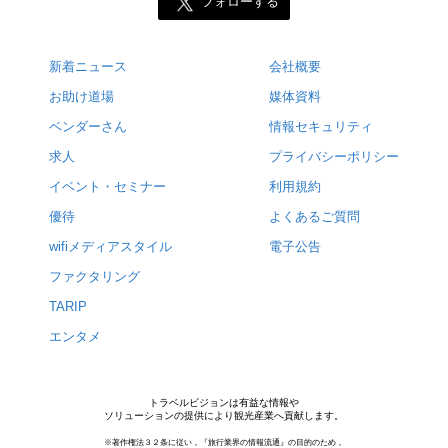
フォローする
新着ニュース
会社概要
お助け道場
媒体資料
ベンダーさん
情報セキュリティ
求人
プライバシーポリシー
イベント・セミナー
利用規約
優待
よくあるご質問
wifiメディアスタイル
電子公告
ファクタリング
TARIP
エンタメ
トラベルビジョンは有益な情報や
ソリューションの提供により観光産業へ貢献します。
※著作権法３２条に従い，『旅行業界の情報流通』の目的のため，