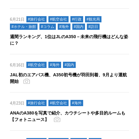
6月21日
#旅行会社
#航空会社
#行政
#観光局
#ホテル・旅館
#コラム
#海外
#国内
#訪日
週間ランキング、1位はJLのA350－未来の飛行機はどんな姿
に？
6月16日
#航空会社
#海外
#国内
JAL初のエアバス機、A350初号機が羽田到着、9月より運航
開始
4月23日
#旅行会社
#航空会社
#海外
ANAのA380を写真で紹介、カウチシートや多目的ルームも
【フォトニュース】