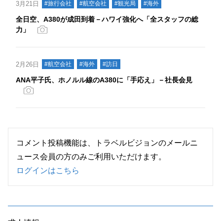
3月21日
#旅行会社
#航空会社
#観光局
#海外
全日空、A380が成田到着－ハワイ強化へ「全スタッフの総
力」
2月26日
#航空会社
#海外
#訪日
ANA平子氏、ホノルル線のA380に「手応え」－社長会見
コメント投稿機能は、トラベルビジョンのメールニ
ュース会員の方のみご利用いただけます。
ログインはこちら