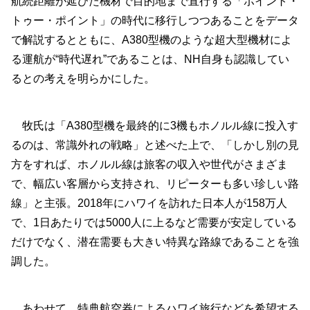
航続距離が延びた機材で目的地まで直行する「ポイント・
トゥー・ポイント」の時代に移行しつつあることをデータ
で解説するとともに、A380型機のような超大型機材によ
る運航が“時代遅れ”であることは、NH自身も認識してい
るとの考えを明らかにした。
牧氏は「A380型機を最終的に3機もホノルル線に投入す
るのは、常識外れの戦略」と述べた上で、「しかし別の見
方をすれば、ホノルル線は旅客の収入や世代がさまざま
で、幅広い客層から支持され、リピーターも多い珍しい路
線」と主張。2018年にハワイを訪れた日本人が158万人
で、1日あたりでは5000人に上るなど需要が安定している
だけでなく、潜在需要も大きい特異な路線であることを強
調した。
あわせて、特典航空券によるハワイ旅行などを希望する