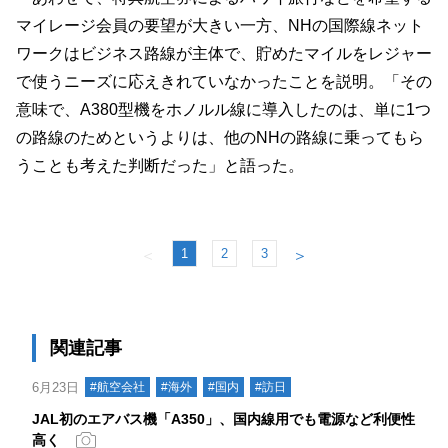
マイレージ会員の要望が大きい一方、NHの国際線ネット
ワークはビジネス路線が主体で、貯めたマイルをレジャー
で使うニーズに応えきれていなかったことを説明。「その
意味で、A380型機をホノルル線に導入したのは、単に1つ
の路線のためというよりは、他のNHの路線に乗ってもら
うことも考えた判断だった」と語った。
1
2
3
＜
＞
関連記事
6月23日
#航空会社
#海外
#国内
#訪日
JAL初のエアバス機「A350」、国内線用でも電源など利便性
高く