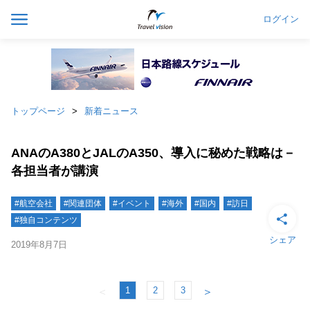
ログイン
トップページ
新着ニュース
ANAのA380とJALのA350、導入に秘めた戦略は－
各担当者が講演
#航空会社
#関連団体
#イベント
#海外
#国内
#訪日
#独自コンテンツ
シェア
2019年8月7日
1
2
3
＜
＞