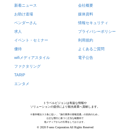
新着ニュース
会社概要
お助け道場
媒体資料
ベンダーさん
情報セキュリティ
求人
プライバシーポリシー
イベント・セミナー
利用規約
優待
よくあるご質問
wifiメディアスタイル
電子公告
ファクタリング
TARIP
エンタメ
トラベルビジョンは有益な情報や
ソリューションの提供により観光産業へ貢献します。
※著作権法３２条に従い，『旅行業界の情報流通』の目的のため，
公正な慣行に基づく正当な範囲内で
他メディアからの引用をしております。
© 2020 F-ness Corporation All Rights Reserved