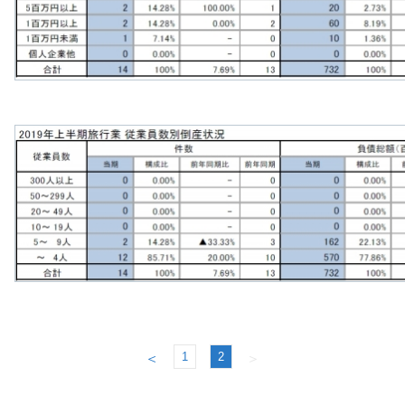
1
2
＜
＞