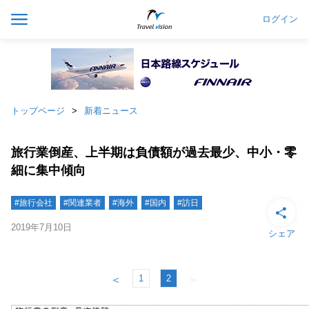
ログイン
トップページ
新着ニュース
旅行業倒産、上半期は負債額が過去最少、中小・零
細に集中傾向
#旅行会社
#関連業者
#海外
#国内
#訪日
2019年7月10日
シェア
1
2
＜
＞