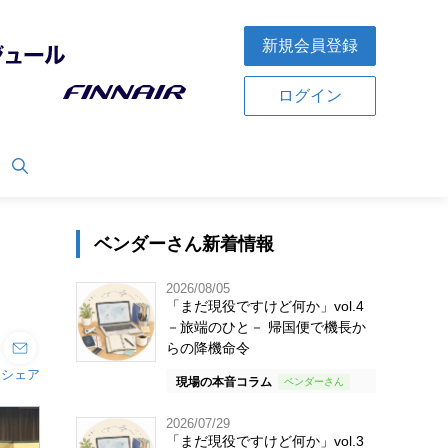
新規会員登録
ログイン
ベンダーさん新着情報
2026/08/05
「まだ現役ですけど何か」vol.4
－旅端のひと－ 帰国便で機長か
らの降機命令
シェア
現場の本音コラム
2026/07/29
「まだ現役ですけど何か」vol.3