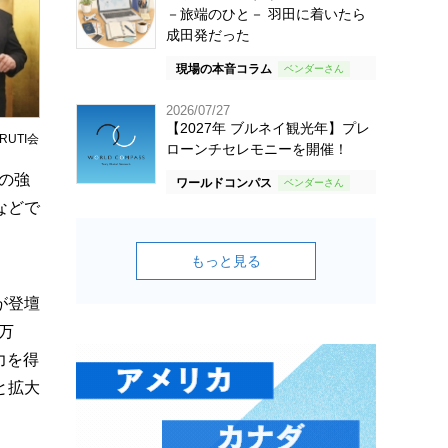
－旅端のひと－ 羽田に着いたら
成田発だった
現場の本音コラム
2026/07/27
【2027年 ブルネイ観光年】プレ
UTI会
ローンチセレモニーを開催！
の強
ワールドコンパス
などで
もっと見る
が登壇
万
力を得
と拡大