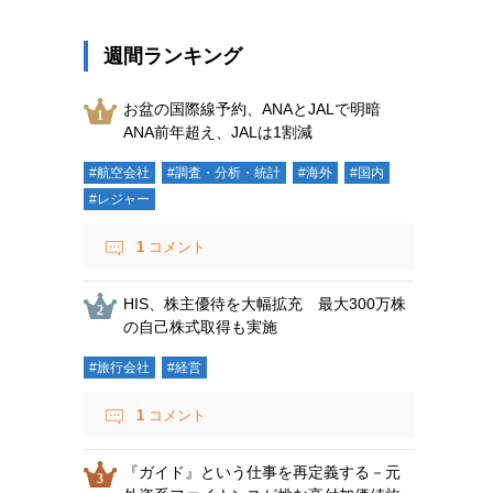
週間ランキング
お盆の国際線予約、ANAとJALで明暗
ANA前年超え、JALは1割減
#航空会社
#調査・分析・統計
#海外
#国内
#レジャー
1
コメント
HIS、株主優待を大幅拡充 最大300万株
の自己株式取得も実施
#旅行会社
#経営
1
コメント
『ガイド』という仕事を再定義する－元