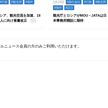
#行政
#観光局
#海外
2月23日
#旅行会社
#行政
#観光局
#海外
#訪日
シア、観光交流を加速、18
観光庁とロシアがMOU－JATAは日
万人に向け覚書改正
本事務所開設に期待
ールニュース会員の方のみご利用いただけます。