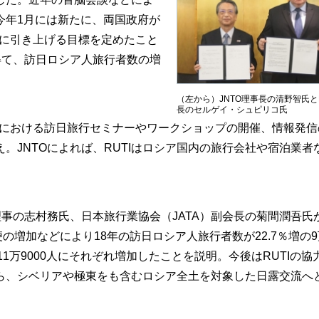
今年1月には新たに、両国政府が
上に引き上げる目標を定めたこと
得て、訪日ロシア人旅行者数の増
（左から）JNTO理事長の清野智氏とR
長のセルゲイ・シュピリコ氏
市における訪日旅行セミナーやワークショップの開催、情報発信
。JNTOによれば、RUTIはロシア国内の旅行会社や宿泊業者
事の志村務氏、日本旅行業協会（JATA）副会長の菊間潤吾氏
の増加などにより18年の訪日ロシア人旅行者数が22.7％増の9
11万9000人にそれぞれ増加したことを説明。今後はRUTIの協
ら、シベリアや極東をも含むロシア全土を対象した日露交流へ