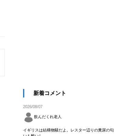
新着コメント
2026/08/07
飲んだくれ老人
イギリスは結構物騒だよ。レスター辺りの糞尿の匂
いも酷いし。