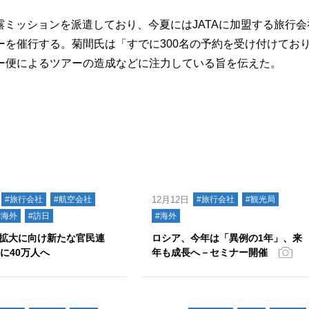
露ミッションを派遣しており、今夏にはJATAに加盟する旅行会
を催行する。菊間氏は「すでに300名の予約を受け付けてお
ー便によるツアーの造成などに注力している旨を伝えた。
#旅行会社
#航空会社
12月12日
#旅行会社
#観光局
#海外
#訪日
#海外
拡大に向け新たな官民連
ロシア、今年は「異例の1年」、来
年に40万人へ
年も成長へ－セミナー開催