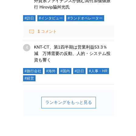
外資系ファイナンスが挑む高付加価値旅
行 Hirovip脇舛光氏
#訪日
#インタビュー
#ランドオペレーター
1
コメント
KNT-CT、第1四半期は営業利益53.3％
減 万博需要の反動、人的・システム投
資も響く
#旅行会社
#海外
#国内
#訪日
#人事・HR
#経営