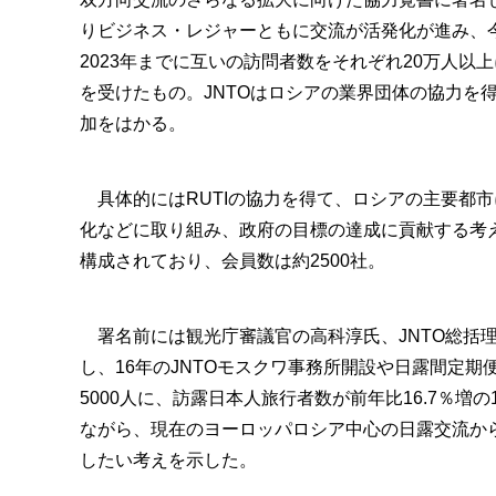
りビジネス・レジャーともに交流が活発化が進み、
2023年までに互いの訪問者数をそれぞれ20万人以
を受けたもの。JNTOはロシアの業界団体の協力を
加をはかる。
具体的にはRUTIの協力を得て、ロシアの主要都
化などに取り組み、政府の目標の達成に貢献する考え
構成されており、会員数は約2500社。
署名前には観光庁審議官の高科淳氏、JNTO総括理
し、16年のJNTOモスクワ事務所開設や日露間定期便
5000人に、訪露日本人旅行者数が前年比16.7％増の
ながら、現在のヨーロッパロシア中心の日露交流か
したい考えを示した。