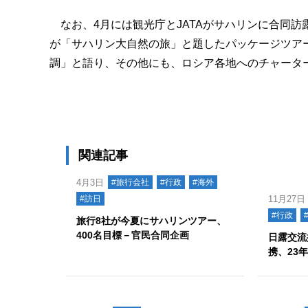
なお、4月には観光庁とJATAがサハリンに合同訪
が「サハリン大自然の旅」と題したパッケージツアー
調」と語り、その他にも、ロシア各地へのチャータ
関連記事
4月3日
#旅行会社
#行政
#海外
#訪日
11月27日
#行政
旅行8社が今夏にサハリンツアー、
400名目標－官民合同企画
日露交流
携、23