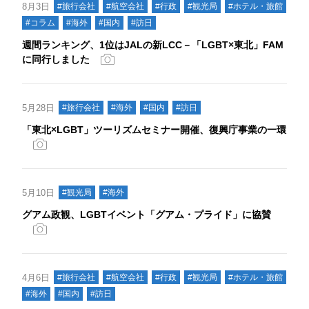
8月3日
#旅行会社
#航空会社
#行政
#観光局
#ホテル・旅館
#コラム
#海外
#国内
#訪日
週間ランキング、1位はJALの新LCC－「LGBT×東北」FAM
に同行しました
5月28日
#旅行会社
#海外
#国内
#訪日
「東北×LGBT」ツーリズムセミナー開催、復興庁事業の一環
5月10日
#観光局
#海外
グアム政観、LGBTイベント「グアム・プライド」に協賛
4月6日
#旅行会社
#航空会社
#行政
#観光局
#ホテル・旅館
#海外
#国内
#訪日