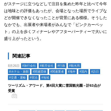
がステージに立つなどして注目を集めた昨年と比べて今年
は地味との評価もあったが、会場となった場所でライブな
どが開催できなくなったことが背景にある模様。そうした
なかでも、出展者や来場者がみんなで「ピンクカーペッ
ト」の上を歩くフィナーレやアフターパーティーで大いに
盛り上がったという。
関連記事
8月26日
#旅行会社
#航空会社
#行政
#観光局
#ホテル・旅館
#関連団体
#関連業者
#海外
#国内
#訪日
#交通・運輸
#宿泊
#地域
ツーリズム・アワード、第4回大賞に雪国観光圏－計63点が
受賞