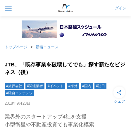
ログイン
トップページ
新着ニュース
JTB、「既存事業を破壊してでも」探す新たなビジ
ネス（後）
#旅行会社
#関連業者
#イベント
#海外
#国内
#訪日
#独自コンテンツ
シェア
2018年9月23日
業界外のスタートアップ4社を支援
小型衛星や不動産投資でも事業化模索