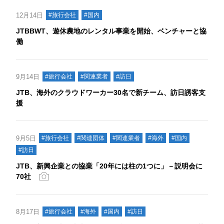
12月14日
#旅行会社
#国内
JTBBWT、遊休農地のレンタル事業を開始、ベンチャーと協
働
9月14日
#旅行会社
#関連業者
#訪日
JTB、海外のクラウドワーカー30名で新チーム、訪日誘客支
援
9月5日
#旅行会社
#関連団体
#関連業者
#海外
#国内
#訪日
JTB、新興企業との協業「20年には柱の1つに」－説明会に
70社
8月17日
#旅行会社
#海外
#国内
#訪日