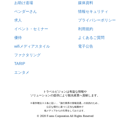
お助け道場
媒体資料
ベンダーさん
情報セキュリティ
求人
プライバシーポリシー
イベント・セミナー
利用規約
優待
よくあるご質問
wifiメディアスタイル
電子公告
ファクタリング
TARIP
エンタメ
トラベルビジョンは有益な情報や
ソリューションの提供により観光産業へ貢献します。
※著作権法３２条に従い，『旅行業界の情報流通』の目的のため，
公正な慣行に基づく正当な範囲内で
他メディアからの引用をしております。
© 2020 F-ness Corporation All Rights Reserved