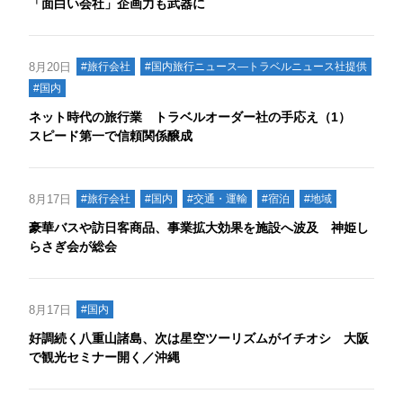
「面白い会社」企画力も武器に
8月20日
#旅行会社
#国内旅行ニュース―トラベルニュース社提供
#国内
ネット時代の旅行業 トラベルオーダー社の手応え（1）
スピード第一で信頼関係醸成
8月17日
#旅行会社
#国内
#交通・運輸
#宿泊
#地域
豪華バスや訪日客商品、事業拡大効果を施設へ波及 神姫し
らさぎ会が総会
8月17日
#国内
好調続く八重山諸島、次は星空ツーリズムがイチオシ 大阪
で観光セミナー開く／沖縄