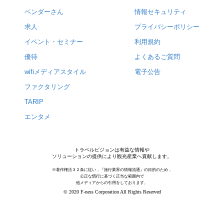
ベンダーさん
情報セキュリティ
求人
プライバシーポリシー
イベント・セミナー
利用規約
優待
よくあるご質問
wifiメディアスタイル
電子公告
ファクタリング
TARIP
エンタメ
トラベルビジョンは有益な情報や
ソリューションの提供により観光産業へ貢献します。
※著作権法３２条に従い，『旅行業界の情報流通』の目的のため，
公正な慣行に基づく正当な範囲内で
他メディアからの引用をしております。
© 2020 F-ness Corporation All Rights Reserved