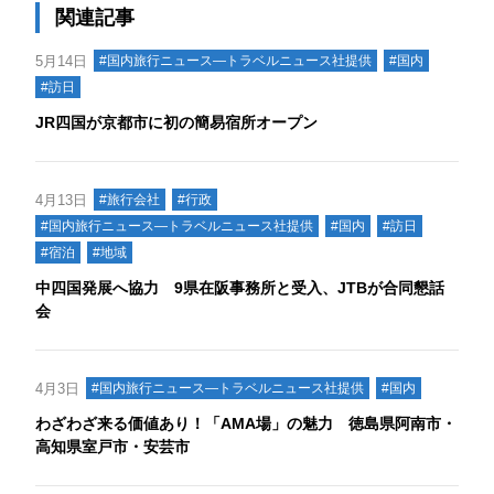
関連記事
5月14日
#国内旅行ニュース―トラベルニュース社提供
#国内
#訪日
JR四国が京都市に初の簡易宿所オープン
4月13日
#旅行会社
#行政
#国内旅行ニュース―トラベルニュース社提供
#国内
#訪日
#宿泊
#地域
中四国発展へ協力 9県在阪事務所と受入、JTBが合同懇話
会
4月3日
#国内旅行ニュース―トラベルニュース社提供
#国内
わざわざ来る価値あり！「AMA場」の魅力 徳島県阿南市・
高知県室戸市・安芸市