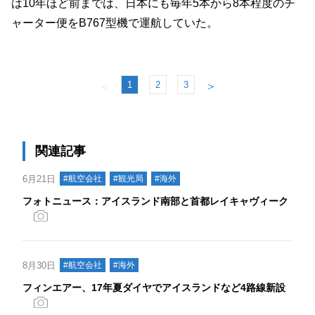
は10年ほど前までは、日本にも毎年5本から8本程度のチ
ャーター便をB767型機で運航していた。
1
2
3
＜
＞
関連記事
6月21日
#航空会社
#観光局
#海外
フォトニュース：アイスランド南部と首都レイキャヴィーク
8月30日
#航空会社
#海外
フィンエアー、17年夏ダイヤでアイスランドなど4路線新設