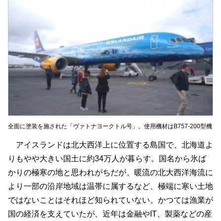
全面に塗装を施された「ヴァトナヨークトル号」。使用機材はB757-200型機
アイスランドは北大西洋上に位置する島国で、北海道よ
りもやや大きい国土に約34万人が暮らす。国名から氷ば
かりの極寒の地と思われがちだが、暖流の北大西洋海流に
より一部の沿岸地域は温帯に属するなど、極端に寒い土地
ではないことはそれほど知られていない。かつては漁業が
国の経済を支えていたが、近年は金融やIT、製薬などの産