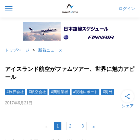
ログイン
トップページ
新着ニュース
アイスランド航空がファムツアー、世界に魅力アピ
ール
#旅行会社
#航空会社
#関連業者
#現地レポート
#海外
2017年6月21日
シェア
1
2
3
＜
＞