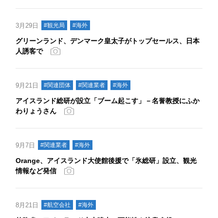
3月29日
#観光局
#海外
グリーンランド、デンマーク皇太子がトップセールス、日本
人誘客で
9月21日
#関連団体
#関連業者
#海外
アイスランド総研が設立「ブーム起こす」－名誉教授にふか
わりょうさん
9月7日
#関連業者
#海外
Orange、アイスランド大使館後援で「氷総研」設立、観光
情報など発信
8月21日
#航空会社
#海外