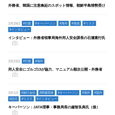
外務省、韓国に注意喚起のスポット情報、朝鮮半島情勢受け
3月29日
#行政
#キーパーソン
#海外
#地域
#リスク
#インタビュー
インタビュー：外務省領事局海外邦人安全課長の石瀬素行氏
3月23日
#行政
#海外
邦人安全にゴルゴ13が協力、マニュアル順次公開－外務省
3月1日
#旅行会社
#関連団体
#キーパーソン
#海外
#国内
#訪日
#リスク
#インタビュー
キーパーソン：JATA理事・事務局長の越智良典氏（後）