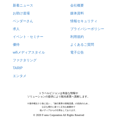
新着ニュース
会社概要
お助け道場
媒体資料
ベンダーさん
情報セキュリティ
求人
プライバシーポリシー
イベント・セミナー
利用規約
優待
よくあるご質問
wifiメディアスタイル
電子公告
ファクタリング
TARIP
エンタメ
トラベルビジョンは有益な情報や
ソリューションの提供により観光産業へ貢献します。
※著作権法３２条に従い，『旅行業界の情報流通』の目的のため，
公正な慣行に基づく正当な範囲内で
他メディアからの引用をしております。
© 2020 F-ness Corporation All Rights Reserved