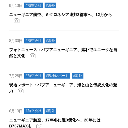
9月13日
#航空会社
#海外
ニューギニア航空、ミクロネシア連邦2都市へ、12月から
8月30日
#航空会社
#海外
フォトニュース：パプアニューギニア、素朴でユニークな自
然と文化
7月28日
#航空会社
#現地レポート
#海外
現地レポート：パプアニューギニア、海と山と伝統文化の魅
力
6月13日
#航空会社
#海外
ニューギニア航空、17年冬に週3便化へ、20年には
B737MAXも