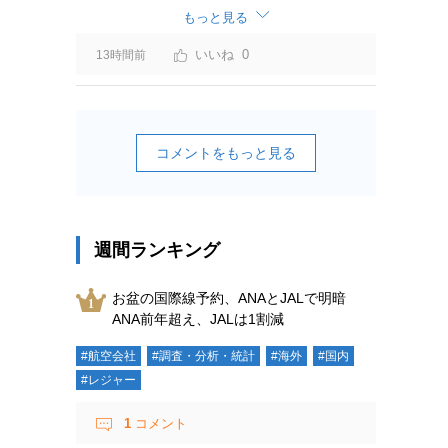
ーチャージ＝利益」と判断されますよ。
もっと見る
0
13時間前
コメントをもっと見る
週間ランキング
お盆の国際線予約、ANAとJALで明暗
ANA前年超え、JALは1割減
#航空会社
#調査・分析・統計
#海外
#国内
#レジャー
1
コメント