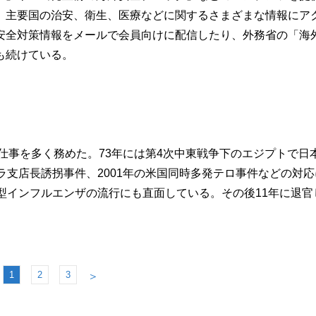
、主要国の治安、衛生、医療などに関するさまざまな情報にア
安全対策情報をメールで会員向けに配信したり、外務省の「海
も続けている。
仕事を多く務めた。73年には第4次中東戦争下のエジプトで日
ラ支店長誘拐事件、2001年の米国同時多発テロ事件などの対応
型インフルエンザの流行にも直面している。その後11年に退官
1
2
3
＞