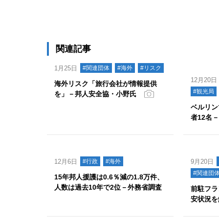
関連記事
1月25日
#関連団体
#海外
#リスク
12月20日
海外リスク「旅行会社が情報提供
#観光局
を」－邦人安全協・小野氏
ベルリン
者12名
12月6日
#行政
#海外
9月20日
#関連団
15年邦人援護は0.6％減の1.8万件、
人数は過去10年で2位－外務省調査
前駐フラ
安状況を