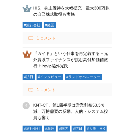
HIS、株主優待を大幅拡充 最大300万株
の自己株式取得も実施
#旅行会社
#経営
1
コメント
『ガイド』という仕事を再定義する－元
外資系ファイナンスが挑む高付加価値旅
行 Hirovip脇舛光氏
#訪日
#インタビュー
#ランドオペレーター
1
コメント
KNT-CT、第1四半期は営業利益53.3％
減 万博需要の反動、人的・システム投
資も響く
#旅行会社
#海外
#国内
#訪日
#人事・HR