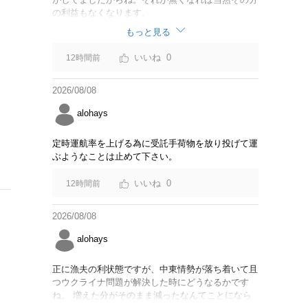
の利益もなくなります。
もっと見る
0
12時間前
2026/08/08
alohays
定時運航率を上げる為に受託手荷物を放り投げて運
ぶようなことは止めて下さい。
0
12時間前
2026/08/08
alohays
正に漁夫の利状態ですが、中東情勢が落ち着いて且
つウクライナ問題が解決した時にどうなるかです
ね。 増えた分がそのまま減ったなんてことになら