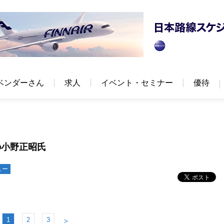
ベンダーさん
求人
イベント・セミナー
優待
の小野正昭氏
ュー
1
2
3
＞