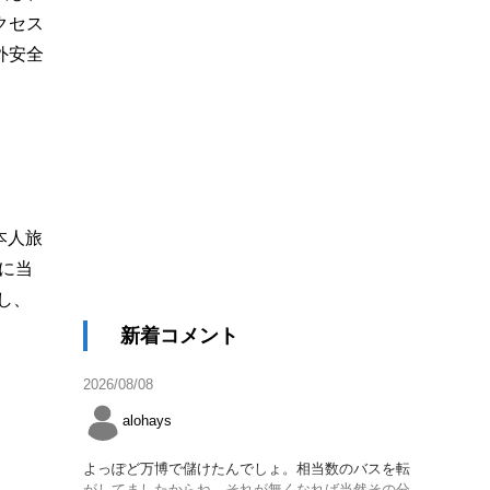
クセス
外安全
本人旅
に当
し、
新着コメント
2026/08/08
alohays
よっぽど万博で儲けたんでしょ。相当数のバスを転
がしてましたからね。それが無くなれば当然その分