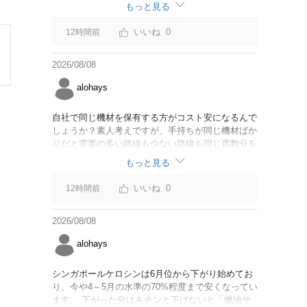
なければいいですが。
もっと見る
0
12時間前
2026/08/08
alohays
自社で同じ機材を保有する方がコスト安になるんで
しょうか？素人考えですが、手持ちが同じ機材ばか
りだと需要の多い路線も少ない路線も同じ席数分を
供給することになるので、需要が多い路線には大型
もっと見る
機材を当て、少ない路線には小型機材を当てるな
ど、席数を調整するにはリース契約の方が対応しや
0
12時間前
すいと思いました。
2026/08/08
alohays
シンガポールケロシンは6月位から下がり始めてお
り、今や4～5月の水準の70%程度まで安くなってい
ます。 下がった分はキチンと下げないと「燃油サ