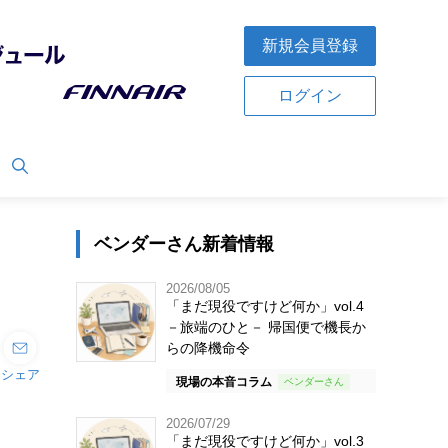
新規会員登録
ログイン
ベンダーさん新着情報
2026/08/05
「まだ現役ですけど何か」vol.4
－旅端のひと－ 帰国便で機長か
らの降機命令
シェア
現場の本音コラム
2026/07/29
「まだ現役ですけど何か」vol.3