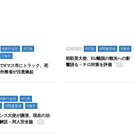
#旅行会社
#行政
12月21日
#行政
#関連団体
#海外
#海外
前駐英大使、EU離脱の観光への影
響語る－テロ対策を評価
でXマス市にトラック、死
－外務省が注意喚起
#旅行会社
#行政
体
#関連業者
#海外
ンス大使が講演、現在の治
解説－邦人安全協