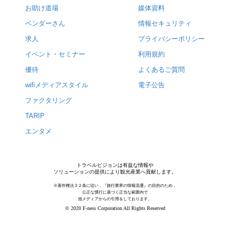
お助け道場
媒体資料
ベンダーさん
情報セキュリティ
求人
プライバシーポリシー
イベント・セミナー
利用規約
優待
よくあるご質問
wifiメディアスタイル
電子公告
ファクタリング
TARIP
エンタメ
トラベルビジョンは有益な情報や
ソリューションの提供により観光産業へ貢献します。
※著作権法３２条に従い，『旅行業界の情報流通』の目的のため，
公正な慣行に基づく正当な範囲内で
他メディアからの引用をしております。
© 2020 F-ness Corporation All Rights Reserved