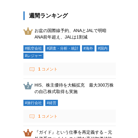
週間ランキング
お盆の国際線予約、ANAとJALで明暗
ANA前年超え、JALは1割減
#航空会社
#調査・分析・統計
#海外
#国内
#レジャー
1
コメント
HIS、株主優待を大幅拡充 最大300万株
の自己株式取得も実施
#旅行会社
#経営
1
コメント
『ガイド』という仕事を再定義する－元