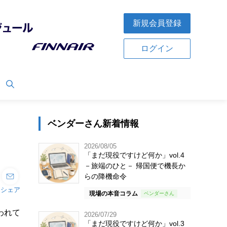
新規会員登録
ログイン
ベンダーさん新着情報
2026/08/05
「まだ現役ですけど何か」vol.4
－旅端のひと－ 帰国便で機長か
らの降機命令
シェア
現場の本音コラム
われて
2026/07/29
「まだ現役ですけど何か」vol.3