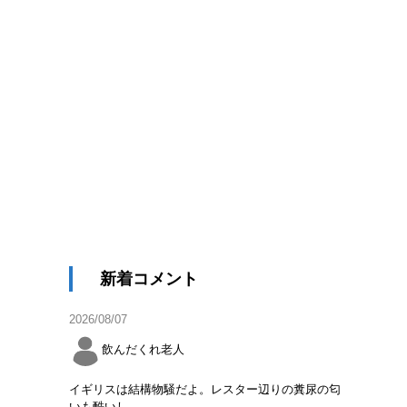
新着コメント
2026/08/07
飲んだくれ老人
イギリスは結構物騒だよ。レスター辺りの糞尿の匂
いも酷いし。