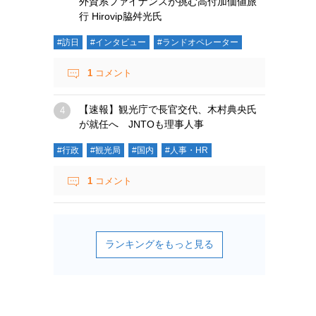
外資系ファイナンスが挑む高付加価値旅
行 Hirovip脇舛光氏
#訪日
#インタビュー
#ランドオペレーター
1
コメント
【速報】観光庁で長官交代、木村典央氏
が就任へ JNTOも理事人事
#行政
#観光局
#国内
#人事・HR
1
コメント