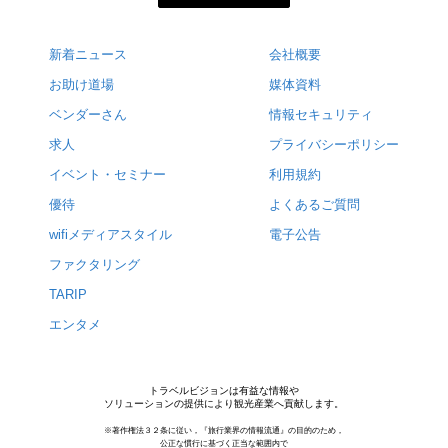
新着ニュース
会社概要
お助け道場
媒体資料
ベンダーさん
情報セキュリティ
求人
プライバシーポリシー
イベント・セミナー
利用規約
優待
よくあるご質問
wifiメディアスタイル
電子公告
ファクタリング
TARIP
エンタメ
トラベルビジョンは有益な情報や
ソリューションの提供により観光産業へ貢献します。
※著作権法３２条に従い，『旅行業界の情報流通』の目的のため，
公正な慣行に基づく正当な範囲内で