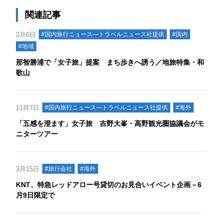
関連記事
2月6日
#国内旅行ニュース―トラベルニュース社提供
#国内
#地域
那智勝浦で「女子旅」提案 まち歩きへ誘う／地旅特集・和
歌山
11月7日
#国内旅行ニュース―トラベルニュース社提供
#海外
「五感を澄ます」女子旅 吉野大峯・高野観光圏協議会がモ
ニターツアー
3月15日
#旅行会社
#海外
KNT、特急レッドアロー号貸切のお見合いイベント企画－6
月9日限定で