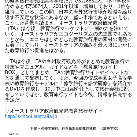
の修学旅行者数は高等学校だけで3万8832人、小中学校を
含めると4万3674人。2001年以降、増加しており、1位を
維持している。この間、日本の海外旅行市場が増減を繰り
返す不安定な状況にあるなか、堅い市場であるといえる。
こうした背景を踏まえ、オーストラリア政府観光局
（TA）は今後、教育旅行マーケットに一層の力を注いで
いく。オーストラリアがエコツーリズムの先進国でもある
ことから、エコをはじめとした教育旅行用の素材の開発に
も着手しており、オーストラリアの強みを最大限にいかし
た教育旅行の促進をはかる。
TAは今後、TAや各州政府観光局がまとめた教育旅行の
特集やマニュアル、ガイドなどを「教育旅行ガイド
BOX」としてまとめ、TAの教育旅行サイトやイベントな
どを通じて配布してく。また、今回の佼成学園女子高等学
校の教育旅行をモデルに「修学旅行＋語学研修」を紹介す
るDVDを作成し、10月中には紹介用として旅行会社に配
布していくほか、教育旅行サイトも今後、情報を拡充する
予定だ。
▽オーストラリア政府観光局教育旅行サイト
http:// school.australia.jp