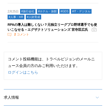
2月25日
#旅行会社
#ホテル・旅館
#GDS
#IT・デジタル
#人事・HR
#人財育成
RPAの導入は難しくない？元独立リーグプロ野球選手でも使
いこなせる－エグザクトソリューションズ 宮寺匡広氏
2
コメント
コメント投稿機能は、トラベルビジョンのメールニ
ュース会員の方のみご利用いただけます。
ログインはこちら
求人情報