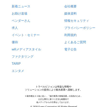
新着ニュース
会社概要
お助け道場
媒体資料
ベンダーさん
情報セキュリティ
求人
プライバシーポリシー
イベント・セミナー
利用規約
優待
よくあるご質問
wifiメディアスタイル
電子公告
ファクタリング
TARIP
エンタメ
トラベルビジョンは有益な情報や
ソリューションの提供により観光産業へ貢献します。
※著作権法３２条に従い，『旅行業界の情報流通』の目的のため，
公正な慣行に基づく正当な範囲内で
他メディアからの引用をしております。
© 2020 F-ness Corporation All Rights Reserved