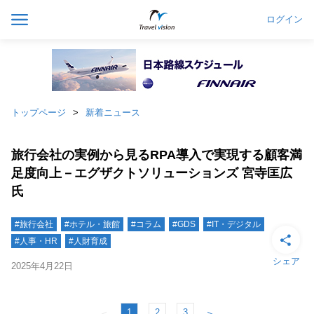
ログイン
トップページ
新着ニュース
旅行会社の実例から見るRPA導入で実現する顧客満
足度向上－エグザクトソリューションズ 宮寺匡広
氏
#旅行会社
#ホテル・旅館
#コラム
#GDS
#IT・デジタル
#人事・HR
#人財育成
シェア
2025年4月22日
1
2
3
＜
＞