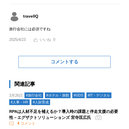
travelIQ
旅行会社には必須ですね
2025/4/23
0
コメントする
関連記事
3月26日
#旅行会社
#ホテル・旅館
#GDS
#IT・デジタル
#人事・HR
#人財育成
RPAは人材不足を補えるか？導入時の課題と伴走支援の必要
性－エグザクトソリューションズ 宮寺匡広氏
4
コメント