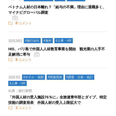
ベトナム人材の日本離れ？「給与の不満」理由に退職多く、
マイナビグローバル調査
8
コメント
10月24日
#旅行会社
#海外
#人事・HR
HIS、バリ島で外国人人材教育事業を開始 観光業の人手不
足解消に寄与
8
コメント
10月3日
#ホテル・旅館
#関連団体
#調査・分析・統計
#人事・HR
出典：旅行新聞
「外国人材の受入施設76％に」全旅連青年部とダイブ、特定
技能の調査発表 外国人材の受入上限拡大で
3
コメント