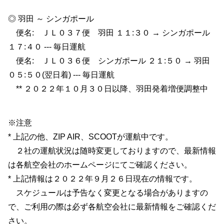
◎ 羽田 ～ シンガポール
便名: ＪＬ０３７便 羽田 １１:３０ → シンガポール
１７:４０ --- 毎日運航
便名: ＪＬ０３６便 シンガポール ２１:５０ → 羽田
０５:５０(翌日着) --- 毎日運航
** ２０２２年１０月３０日以降、羽田発着増便調整中
※注意
* 上記の他、ZIP AIR、SCOOTが運航中です。
２社の運航状況は随時変更しておりますので、最新情報
は各航空会社のホームページにてご確認ください。
* 上記情報は２０２２年９月２６日現在の情報です。
スケジュールは予告なく変更となる場合がありますの
で、ご利用の際は必ず各航空会社に最新情報をご確認くだ
さい。