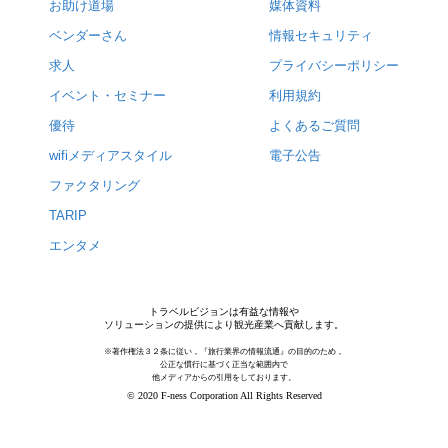
お助け道場
媒体資料
ベンダーさん
情報セキュリティ
求人
プライバシーポリシー
イベント・セミナー
利用規約
優待
よくあるご質問
wifiメディアスタイル
電子公告
ファクタリング
TARIP
エンタメ
トラベルビジョンは有益な情報や
ソリューションの提供により観光産業へ貢献します。
※著作権法３２条に従い，『旅行業界の情報流通』の目的のため，
公正な慣行に基づく正当な範囲内で
他メディアからの引用をしております。
© 2020 F-ness Corporation All Rights Reserved