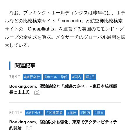
なお、ブッキング・ホールディングスは昨年には、ホテ
ルなどの比較検索サイト「momondo」と航空券比較検索
サイトの「Cheapflights」を運営する英国のモモンド・グ
ループの全株式を買収。メタサーチのグローバル展開を拡
大している。
関連記事
7月9日
#旅行会社
#ホテル・旅館
#国内
#訪日
Booking.com、宿泊施設と「感謝の夕べ」－東日本統括部
長に山上氏
5月11日
#旅行会社
#関連業者
#海外
#国内
#訪日
Booking.com、宿泊以外も強化、東京でアクティビティ予
約開始