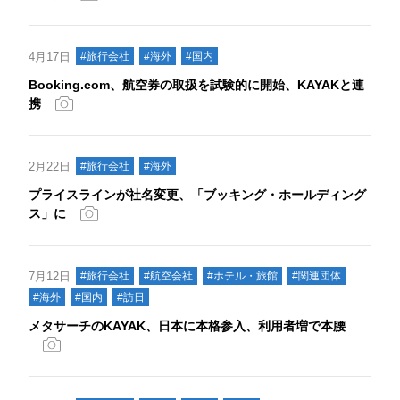
4月17日
#旅行会社
#海外
#国内
Booking.com、航空券の取扱を試験的に開始、KAYAKと連
携
2月22日
#旅行会社
#海外
プライスラインが社名変更、「ブッキング・ホールディング
ス」に
7月12日
#旅行会社
#航空会社
#ホテル・旅館
#関連団体
#海外
#国内
#訪日
メタサーチのKAYAK、日本に本格参入、利用者増で本腰