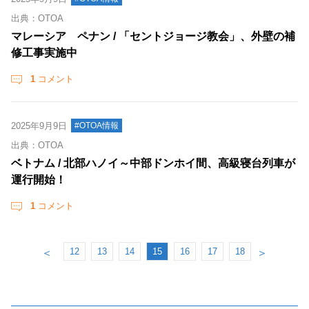
出典：OTOA
マレーシア ペナン / 「セントジョージ教会」、外壁の補
修工事実施中
1
コメント
2025年9月9日
#OTOA情報
出典：OTOA
ベトナム / 北部ハノイ～中部ドンホイ間、高級寝台列車が
運行開始！
1
コメント
12
13
14
15
16
17
18
＜
＞