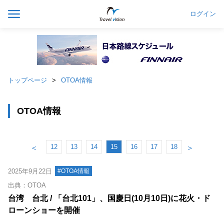
ログイン
トップページ
OTOA情報
OTOA情報
12
13
14
15
16
17
18
＜
＞
2025年9月22日
#OTOA情報
出典：OTOA
台湾 台北 / 「台北101」、国慶日(10月10日)に花火・ド
ローンショーを開催