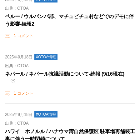
出典：OTOA
ペルー / ウルバンバ郡、マチュピチュ村などでのデモに伴
う影響‐続報2
1
コメント
2025年9月18日
#OTOA情報
出典：OTOA
ネパール / ネパール抗議活動について‐続報 (9/16現在)
1
コメント
2025年9月18日
#OTOA情報
出典：OTOA
ハワイ ホノルル / ハナウマ湾自然保護区 駐車場再舗装工
事に伴う一時閉鎖について