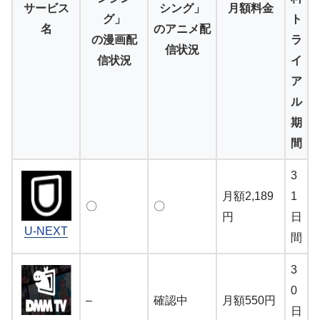
サービス
シング」
月額料金
グ」
ト
名
のアニメ配
の漫画配
ラ
信状況
信状況
イ
ア
ル
期
間
3
月額2,189
1
〇
〇
円
日
U-NEXT
間
3
0
–
確認中
月額550円
日