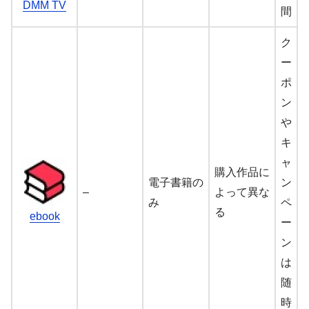
DMM TV
間
ク
ー
ポ
ン
や
キ
ャ
購入作品に
電子書籍の
ン
–
よって異な
み
ペ
る
ebook
ー
ン
は
随
時