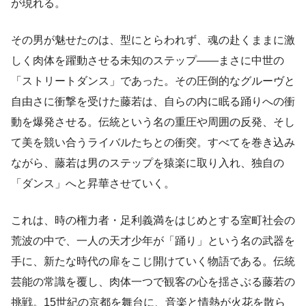
が現れる。
その男が魅せたのは、型にとらわれず、魂の赴くままに激
しく肉体を躍動させる未知のステップ――まさに中世の
「ストリートダンス」であった。その圧倒的なグルーヴと
自由さに衝撃を受けた藤若は、自らの内に眠る踊りへの衝
動を爆発させる。伝統という名の重圧や周囲の反発、そし
て美を競い合うライバルたちとの衝突。すべてを巻き込み
ながら、藤若は男のステップを猿楽に取り入れ、独自の
「ダンス」へと昇華させていく。
これは、時の権力者・足利義満をはじめとする室町社会の
荒波の中で、一人の天才少年が「踊り」という名の武器を
手に、新たな時代の扉をこじ開けていく物語である。伝統
芸能の常識を覆し、肉体一つで観客の心を揺さぶる藤若の
挑戦。15世紀の京都を舞台に、音楽と情熱が火花を散ら