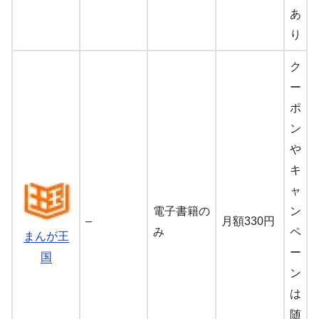
あ
り
ク
ー
ポ
ン
や
キ
ャ
電子書籍の
ン
–
月額330円
み
ペ
まんが王
ー
国
ン
は
随