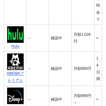
時
あ
り
月額1,026
–
確認中
×
円
Hulu
1
4
–
確認中
月額960円
日
ABEMAプ
間
レミアム
月額990円
–
確認中
×
～