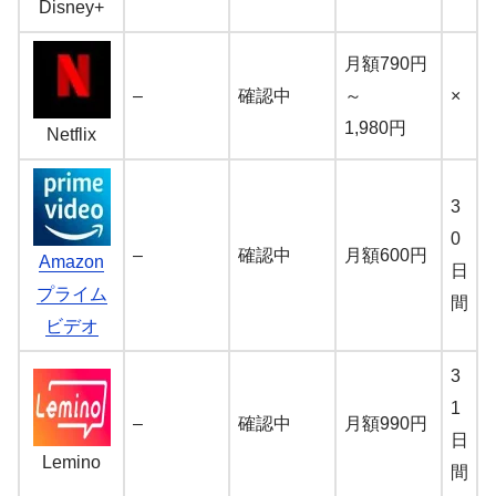
Disney+
月額790円
–
確認中
～
×
1,980円
Netflix
3
0
–
確認中
月額600円
Amazon
日
プライム
間
ビデオ
3
1
–
確認中
月額990円
日
Lemino
間