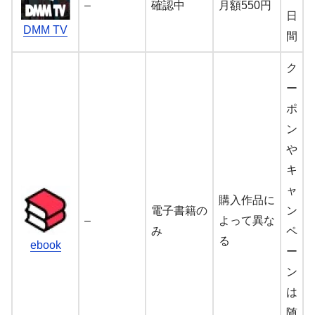
–
確認中
月額550円
日
DMM TV
間
ク
ー
ポ
ン
や
キ
ャ
購入作品に
電子書籍の
ン
–
よって異な
み
ペ
る
ebook
ー
ン
は
随