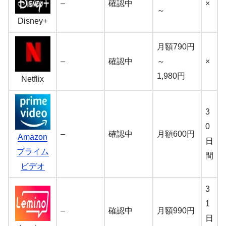
–
確認中
×
～
Disney+
月額790円
–
確認中
～
×
1,980円
Netflix
3
0
–
確認中
月額600円
Amazon
日
プライム
間
ビデオ
3
1
–
確認中
月額990円
日