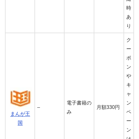
時
あ
り
ク
ー
ポ
ン
や
キ
ャ
電子書籍の
ン
–
月額330円
み
ペ
まんが王
ー
国
ン
は