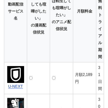
は転生して
無
動画配信
しても喧
も喧嘩がし
料
サービス
嘩がした
月額料金
たい」
ト
名
い」
のアニメ配
ラ
の漫画配
信状況
イ
信状況
ア
ル
期
間
3
月額2,189
1
〇
〇
円
日
U-NEXT
間
3
0