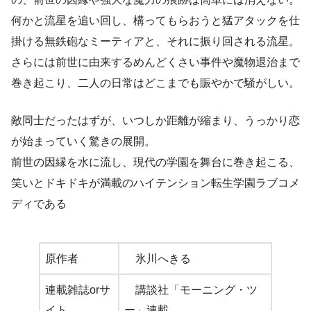
何かと流星を追い回し、構ってもらおうと猛アタックを仕
掛ける無鉄砲なミーティアと、それに振り回される流星。
さらには前世に由来するめんどくさい事件や魔物退治まで
巻き起こり、二人の日常はどこまでも賑やかで騒がしい。
敵同士だったはずが、いつしか距離が縮まり、うっかり恋
が始まっていく驚きの展開。
前世の因縁を水に流し、現代の学園を舞台に巻き起こる、
笑いとドキドキが満載のハイテンション転生学園ラブコメ
ディである
原作者
氷川へきる
連載雑誌orサ
講談社「モーニング・ツ
イト
ー」連載