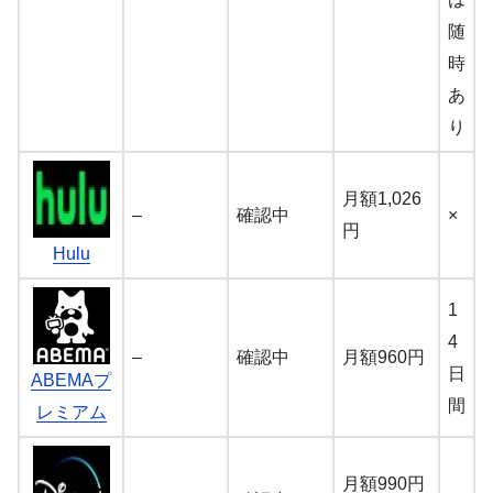
随
時
あ
り
月額1,026
–
確認中
×
円
Hulu
1
4
–
確認中
月額960円
日
ABEMAプ
間
レミアム
月額990円