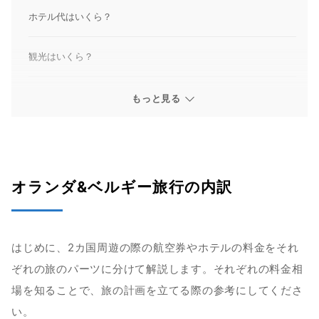
ホテル代はいくら？
観光はいくら？
オランダ&ベルギー旅行の鉄道やルートはいくら？
もっと見る
アムステルダム&ブリュッセルの費用やルートについて
アムステルダム&ブリュッセル&ユトレヒトのルートについて
オランダ&ベルギー旅行の内訳
アムステルダム&ブリュッセル&ブルージュのルートについて
はじめに、2カ国周遊の際の航空券やホテルの料金をそれ
モデルプラン！安く行くなら36,1370円~
ぞれの旅のパーツに分けて解説します。それぞれの料金相
オランダ&ベルギー旅行を安く予約する方法は？
場を知ることで、旅の計画を立てる際の参考にしてくださ
い。