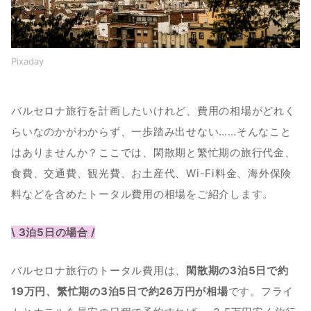
【バルセロナ&ローマ】5泊7日(1週間)周遊旅行の費用
【バルセロナ&ベネチア】5泊7日(1週間)周遊旅行の費用
Pixaday
魅力満載のバルセロナで、世界遺産やグルメを堪能しよう
バルセロナ旅行を計画したいけれど、費用の相場がどれく
らいなのかがわからず、一歩踏み出せない……そんなこと
はありませんか？ここでは、閑散期と繁忙期の旅行代金、
食費、交通費、観光費、お土産代、Wi-Fi料金、海外保険
料などを含めたトータル費用の相場をご紹介します。
\ 3泊5日の場合 /
バルセロナ旅行のトータル費用は、
閑散期の3泊5日で約
19万円、繁忙期の3泊5日で約26万円が相場
です。フライ