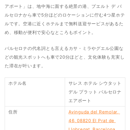
アポート」は、地中海に面する絶景の港、プエルト デ バ
ルセロナから車で5分ほどのロケーションに佇む4つ星ホテ
ルです。空港に近くホテルまで無料送迎サービスがあるた
め、移動が便利で安心なところもポイント。
バルセロナの代名詞とも言えるカサ・ミラやグエル公園な
どの観光スポットへも車で20分ほどと、文化体験も充実し
た滞在が叶います。
ホテル名
サレス ホテル シウタット 
デル プラット バルセロナ 
エアポート
住所
Avinguda del Remolar, 
46, 08820 El Prat de 
Llobregat, Barcelona, 