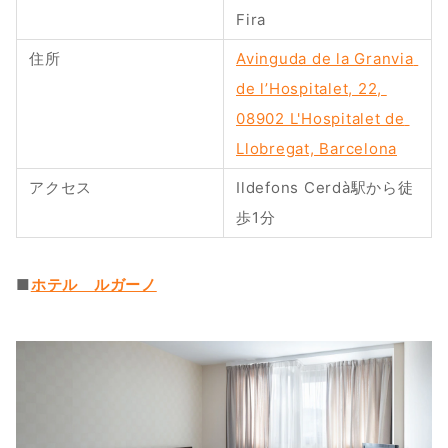
Fira
住所
Avinguda de la Granvia 
de l’Hospitalet, 22, 
08902 L'Hospitalet de 
Llobregat, Barcelona
アクセス
Ildefons Cerdà駅から徒
歩1分
■
ホテル　ルガーノ