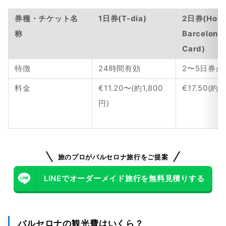
券種・チケット名
1日券(T-dia)
2日券(Hola 
称
Barcelona 
Card)
特徴
24時間有効
2〜5日券が
料金
€11.20〜(約1,800
€17.50(約3
円)
旅のプロがバルセロナ旅行をご提案
LINEでオーダーメイド旅行を無料見積りする
バルセロナの観光費はいくら？