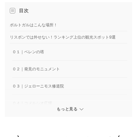
目次
ポルトガルはこんな場所！
リスボンでは外せない！ランキング上位の観光スポット9選
０１｜ベレンの塔
０２｜発見のモニュメント
０３｜ジェローニモス修道院
０４｜コメルシオ広場
もっと見る
０５｜サン・ジョルジェ城