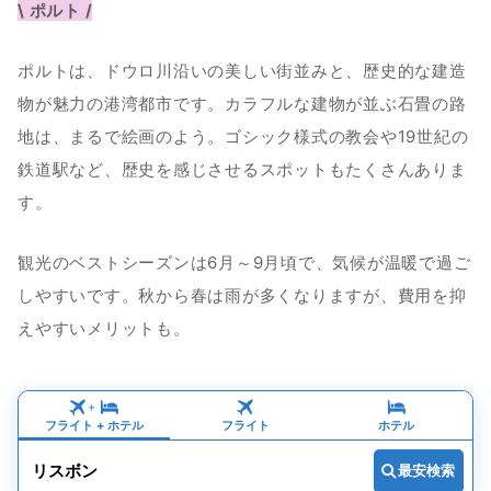
\ ポルト /
０２｜ポルトでポートワインを飲み比べ！ワイナリー巡り
ポルトは、ドウロ川沿いの美しい街並みと、歴史的な建造
０３｜ポルトガルの大衆民謡のファドを楽しむ
物が魅力の港湾都市です。カラフルな建物が並ぶ石畳の路
ポルトガルは魅惑の観光地！こだわりプランを実現しよう
地は、まるで絵画のよう。ゴシック様式の教会や19世紀の
鉄道駅など、歴史を感じさせるスポットもたくさんありま
す。
観光のベストシーズンは6月～9月頃で、気候が温暖で過ご
しやすいです。秋から春は雨が多くなりますが、費用を抑
えやすいメリットも。
+
フライト
 + 
ホテル
フライト
ホテル
リスボン
最安検索