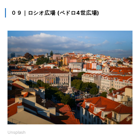
０９｜ロシオ広場 (ペドロ4世広場)
Unsplash