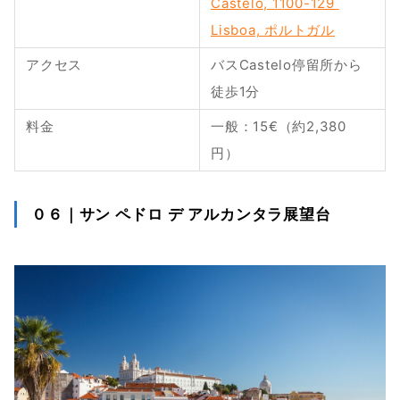
Castelo, 1100-129 
Lisboa, ポルトガル
アクセス
バスCastelo停留所から
徒歩1分
料金
一般：15€（約2,380
円）
０６｜サン ペドロ デ アルカンタラ展望台