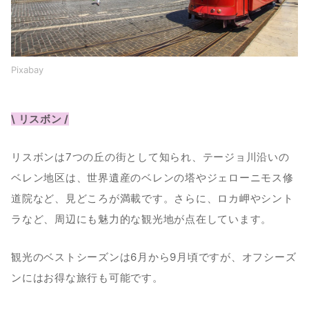
０５｜クレリゴス教会
０６｜サンタ・ジュスタのリフト
Pixabay
ポルトの日常を覗く！食と文化を体験できるスポット3選
\ リスボン /
０１｜ボリャン市場
リスボンは7つの丘の街として知られ、テージョ川沿いの
０２｜Mercado Bom Sucesso
ベレン地区は、世界遺産のベレンの塔やジェローニモス修
道院など、見どころが満載です。さらに、ロカ岬やシント
０３｜サンタ・カタリーナ通り
ラなど、周辺にも魅力的な観光地が点在しています。
ポルトガルでは何をする？おすすめの旅のテーマ3選を紹介
観光のベストシーズンは6月から9月頃ですが、オフシーズ
ンにはお得な旅行も可能です。
０１｜ポルトガルの食の魅力を感じるグルメ探訪