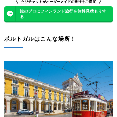
０６｜サン ペドロ デ アルカンタラ展望台
たびチャットがオーダーメイドの旅行をご提案
旅のプロにフィンランド旅行を無料見積もりす
０７｜ロカ岬
る
０８｜ペーナ宮殿
ポルトガルはこんな場所！
０９｜ロシオ広場 (ペドロ4世広場)
ポルトでは外せない！ランキング上位の観光スポット6選
０１｜ドン・ルイス1世橋
０２｜レロ・イ・イルマオン (レロ書店)
０３｜サン・ベント駅
０４｜ポルト大聖堂