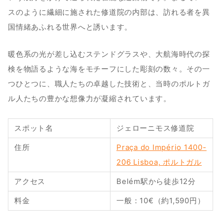
スのように繊細に施された修道院の内部は、訪れる者を異
国情緒あふれる世界へと誘います。
暖色系の光が差し込むステンドグラスや、大航海時代の探
検を物語るような海をモチーフにした彫刻の数々。その一
つひとつに、職人たちの卓越した技術と、当時のポルトガ
ル人たちの豊かな想像力が凝縮されています。
スポット名
ジェローニモス修道院
住所
Praça do Império 1400-
206 Lisboa, ポルトガル
アクセス
Belém駅から徒歩12分
料金
一般：10€（約1,590円）