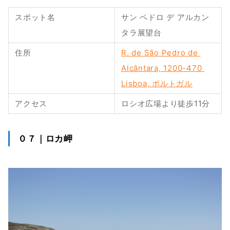
スポット名
サン ペドロ デ アルカン
タラ展望台
住所
R. de São Pedro de 
Alcântara, 1200-470 
Lisboa, ポルトガル
アクセス
ロシオ広場より徒歩11分
０７｜ロカ岬